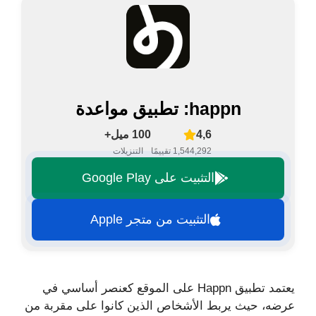
happn: تطبيق مواعدة
4,6
100 ميل+
1,544,292 تقييمًا
التنزيلات
التثبيت على Google Play
التثبيت من متجر Apple
يعتمد تطبيق Happn على الموقع كعنصر أساسي في
عرضه، حيث يربط الأشخاص الذين كانوا على مقربة من