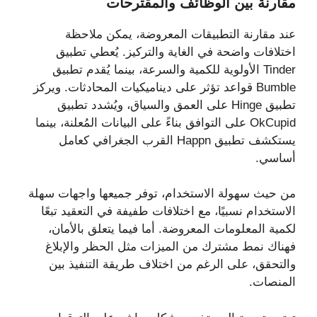
مقارنة بين الوظائف والمقترحات
عند مقارنة التطبيقات المعروضة، يمكن ملاحظة
اختلافات واضحة في الغاية والتركيز. يُعطي تطبيق
Tinder الأولوية للكمية والسرعة، بينما يُقدم تطبيق
Bumble قواعد تؤثر على ديناميكيات المحادثات. ويركز
تطبيق Hinge على العمق والسياق، ويُشدد تطبيق
OkCupid على التوافق بناءً على البيانات المُعلنة، بينما
يستكشف تطبيق Happn القرب الجغرافي كعامل
أساسي.
من حيث سهولة الاستخدام، توفر جميعها واجهات سهلة
الاستخدام نسبيًا، مع اختلافات طفيفة في التعقيد تبعًا
لكمية المعلومات المعروضة. أما فيما يتعلق بالأمان،
فهناك نمط مشترك من الميزات مثل الحظر والإبلاغ
والتحقق، على الرغم من اختلاف طريقة التنفيذ بين
المنصات.