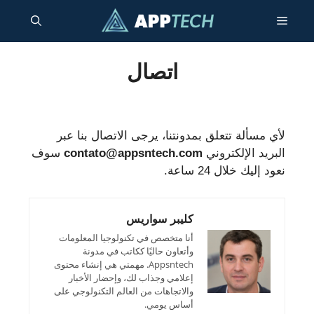
نتقل
القائمة
لى
لمحتوى
اتصال
لأي مسألة تتعلق بمدونتنا، يرجى الاتصال بنا عبر
البريد الإلكتروني
contato@appsntech.com
سوف
نعود إليك خلال 24 ساعة.
كليبر سواريس
أنا متخصص في تكنولوجيا المعلومات
وأتعاون حاليًا ككاتب في مدونة
Appsntech. مهمتي هي إنشاء محتوى
إعلامي وجذاب لك، وإحضار الأخبار
والاتجاهات من العالم التكنولوجي على
أساس يومي.