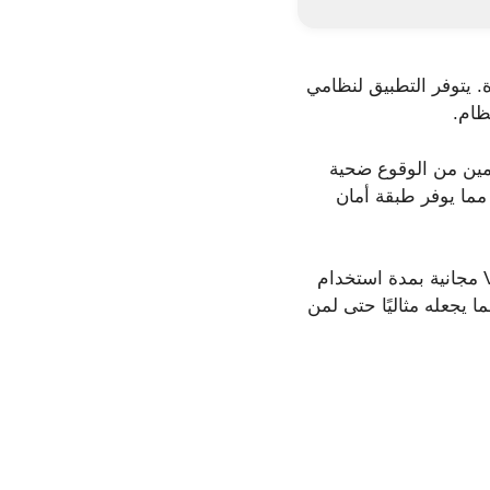
مج الضارة. يتوفر التطبيق لنظامي
دمين من الوقوع ضحية
ت المُثبتة، مما يوفر طبقة أمان
كما يوفر حظرًا للمكالمات غير المرغوب فيها، وحماية من التصيد الاحتيالي، وحتى شبكة VPN مجانية بمدة استخدام
 يجعله مثاليًا حتى لمن