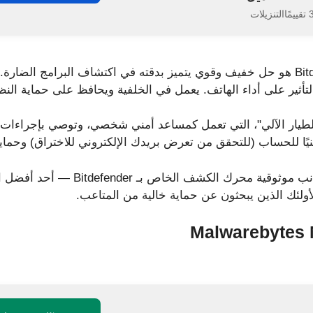
ا
التنزيلات
Bitdefender Mobile Security هو حل خفيف وقوي يتميز بدقته في اكتشاف البرامج ا
أثير على أداء الهاتف. يعمل في الخلفية ويحافظ على حماية النظ
الطيار الآلي"، التي تعمل كمساعد أمني شخصي، وتوصي بإجراءات بن
نيًا للحساب (للتحقق من تعرض بريدك الإلكتروني للاختراق) وحماية 
إن واجهته النظيفة، إلى جانب موثوقية مح
 لأولئك الذين يبحثون عن حماية خالية من المتاعب.
Malwarebytes 