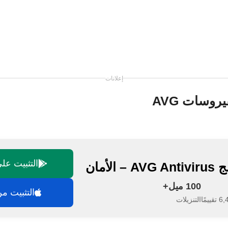
إعلانات
روسات AVG
التثبيت على gle Play
A – الأمان
100 ميل+
التثبيت من م
يمًا
التنزيلات