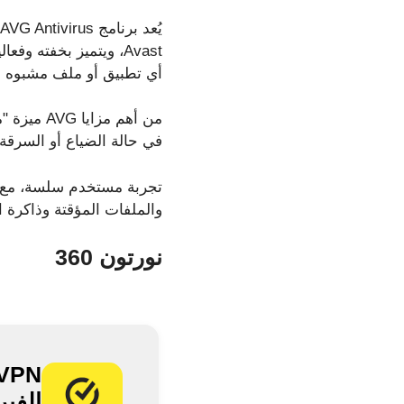
Avast، ويتميز بخفته 
أي تطبيق أو ملف مشبوه وإز
من أهم م
في حالة الضياع أو السرق
تجربة مستخدم سلسة، مع ت
والملفات المؤقتة وذاكرة الوصول العشوائي (RAM). إنه خيار ممتاز
نورتون 360
الفي