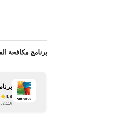
برنامج مكافحة الفي
برنامج VG Antivirus
4,8
6,462,116 تقي