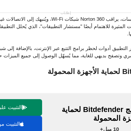
إعلانات
بالإضافة إلى كشف الفيروسات، يراقب Norton 360 شبكات Wi-Fi
.
ي وتصفح بديهي للغاية، مما يُسهّل الوصول إلى جميع الميزات حت
التثبيت على gle Play
برنامج Bitdefender لحماية
زة المحمولة
التثبيت من م
10 ميل+