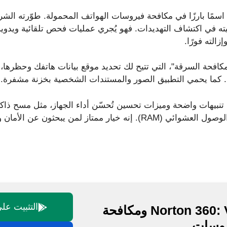
يُعد برنامج AVG Antivirus اسمًا بارزًا في مكافحة فيروسات الهواتف المحمولة. طوّ
وفعاليته في اكتشاف التهديدات. فهو يُجري عمليات فحص تلقائية ويدوي
الته فورًا.
زايا AVG ميزة "مكافحة السرقة"، التي تتيح لك تحديد موقع بيانات هاتفك وح
ة. كما يحمي التطبيق الصور والمستندات الشخصية بخزنة مشفرة.
نبيهات واضحة وميزات تحسين تُحسّن أداء الجهاز، مثل مسح ذاك
 لمن يبحثون عن الأمان والعملية في تطبيق واحد.
التثبيت على gle Play
Norton 360: VPN ومكافحة
روسات