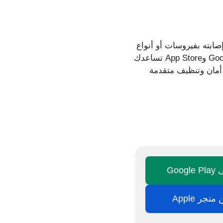
ابته بفيروسات أو أنواع
أخرى من البرامج الضارة. لحسن الحظ، تتوفر تطبيقات مجانية وفعّالة على متجري Google Play وApp Store تساعدك
 أمان وتنظيف متقدمة
Goo
تجر Apple