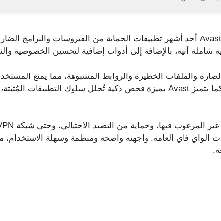
يُعدّ Avast Antivirus & Security أحد أشهر تطبيقات الحماية من الفيروسات والبرا
 الضارة والملفات الخطيرة والروابط المشبوهة، مما يمنع المستخ
عمليات الاحتيال الشائعة. كما يتميز Avast بميزة فحص ذكية تُحلل سلوك التطبيقا
ت الواي فاي العامة. واجهته واضحة ومنظمة وسهلة الاستخدام، مما
ة.