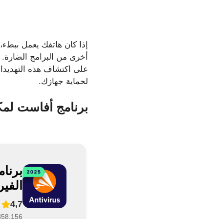
إذا كان هاتفك يعمل ببطء،
على اكتشاف هذه التهديدات
لحماية جهازك.
برنامج أفاست لمك
برنا
الفير
4,7
5,858,156 تقي