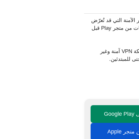
، ويُنبهك إلى الاتصالات غير الآمنة التي قد تُعرّض
بياناتك للخطر. ومن الميزات المثيرة للاهتمام أيضًا "مستشار التطبيقات"، الذي يُحلل التطبيقات من متجر Play قبل
للمهتمين بالخصوصية، يوفر التطبيق أدوات لحظر برامج التتبع عبر الإنترنت، بالإضافة إلى شبكة VPN آمنة وغير
ى للمبتدئين.
Goo
تجر Apple