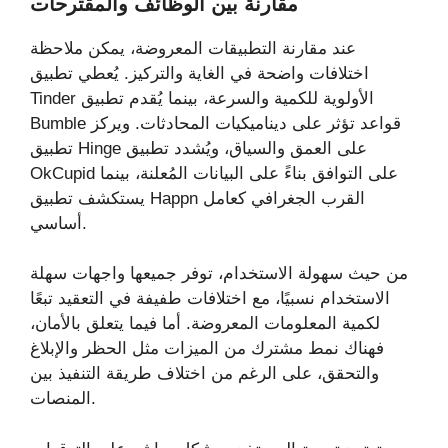
مقارنة بين الوظائف والمقترحات
عند مقارنة التطبيقات المعروضة، يمكن ملاحظة
اختلافات واضحة في الغاية والتركيز. يُعطي تطبيق
Tinder الأولوية للكمية والسرعة، بينما يُقدم تطبيق
Bumble قواعد تؤثر على ديناميكيات المحادثات. ويركز
تطبيق Hinge على العمق والسياق، ويُشدد تطبيق
OkCupid على التوافق بناءً على البيانات المُعلنة، بينما
يستكشف تطبيق Happn القرب الجغرافي كعامل
أساسي.
من حيث سهولة الاستخدام، توفر جميعها واجهات سهلة
الاستخدام نسبيًا، مع اختلافات طفيفة في التعقيد تبعًا
لكمية المعلومات المعروضة. أما فيما يتعلق بالأمان،
فهناك نمط مشترك من الميزات مثل الحظر والإبلاغ
والتحقق، على الرغم من اختلاف طريقة التنفيذ بين
المنصات.