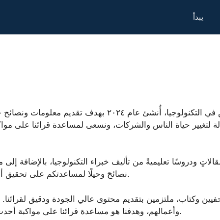
يبدأ
تطبيقات وتكنولوجيا هو موقع إلكتروني متخصص في التكنولوجيا،
فعّالة لتغيير حياة الناس والشركات، ونسعى لمساعدة قرائنا على 
اتٍ ودروسًا تعليميةً من تأليف خبراء التكنولوجيا، بالإضافة إلى 
نصائحَ وحيلًا لمساعدتكم على تحقيق أقصى استفادة من أجهزتكم المحمولة وتطبيقاتكم.
يين وكتاب، ملتزمين بتقديم محتوى عالي الجودة ودقيق لقرائنا. نؤمن
وأعمالهم، وهدفنا هو مساعدة قرائنا على مواكبة أحدث التطورات والاستفادة القصوى من هذه الأدوات.