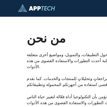
انتقل
إلى
المحتوى
من نحن
 أُنشئ عام ٢٠٢٤ بهدف تقديم معلومات ونصائح حول التطبيقات، والتمويل، ومواضيع أخرى متعلقة
مواكبة أحدث التطورات والاستفادة القصوى من هذه
الأدوات.
مراجعاتٍ وتحليلاتٍ للمنتجات والخدمات. كما نقدم
 بأن التكنولوجيا أداة فعّالة لتغيير حياة الناس