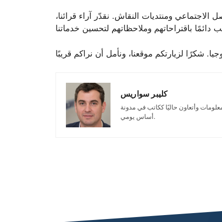
ل الاجتماعي ومنتديات النقاش. نقدّر آراء قرائنا،
كليبر سواريس
Apps. مهمتي هي إنشاء محتوى إعلامي وجذاب لك، وإحضار الأخبار والاتجاهات من العالم التكنولوجي على
أساس يومي.