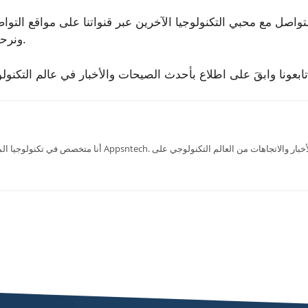
لتواصل مع محبي التكنولوجيا الآخرين عبر قنواتنا على مواقع التواص
ونرحب دائمًا باقتراحاتهم وملاحظاتهم لتحسين خدماتنا.
أنا متخصص في تكنولوجيا المعلومات وأتعاون حاليًا ككاتب في مدونة ntech