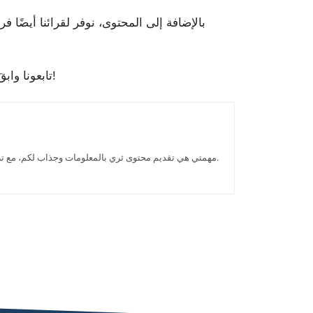
بالإضافة إلى المحتوى، نوفر لقرائنا أيضًا فر
تابعونا وابقَ على اطلاع بأحدث الصيحات والأخبار في عالم التكنولوجيا. شكرًا لزيارتكم موقعنا الإلكتروني، ونأمل أن نراكم قريبًا!
أنا متخصص في تكنولوجيا المعلومات، وأعمل حاليًا كاتبًا في مدونة Appsntech. مهمتي هي تقديم محتوى ثري بالمعلومات وجذاب لكم، مع تزويدكم بأخبار واتجاهات عالم التكنولوجيا يوميًا.