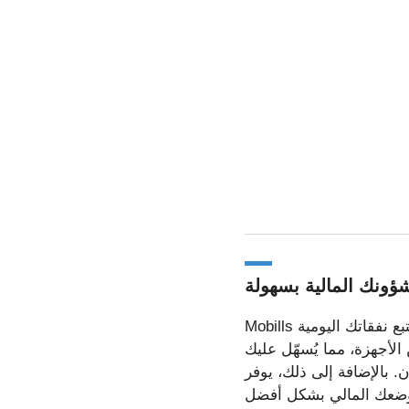
ؤونك المالية بسهولة
Mobills هو أحد أشهر تطبيقات الإدارة المالية وأكثرها سهولةً في الاستخدام. يتيح لك التطبيق تتبع نفقاتك اليومية
 الأجهزة، مما يُسهّل عليك
Mobi رسومًا بيانية وتقارير مُفصّلة تُساعدك