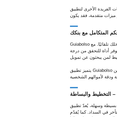
بيق Mobills إمكانية تصنيف النفقات، مما يتيح للمستخدمين تحديد أكثر بنود إنفاقهم
حكم المتكامل مع بنكك
Guiabolso هو تطبيق إدارة مالية معروف بتكامله مع الحسابات المصرفية، مما يتيح لك تتبع نفقاتك ودخلك تلقائيًا. مع
 يوفر أداة للتحقق من درجة
يتميز تطبيق Guiabolso أيضًا بتقديم إرشادات مالية شخصية. بناءً على ملف إنفاقك، يقدم التطبيق اقتراحات لتحسين
 – التخطيط والبساطة
 خيارًا مثاليًا. يتيح لك هذا التطبيق لإدارة المالية
لسداد. كما يُقدّم Organizze