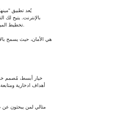
يُعد تطبيق "مينه
بالإنترنت. يتيح لك ا
تخطيط الميزانية وتتبع الاستثمارات، مما يجعله أداة شاملة لإدارة جميع جوانب شؤونك المالية الشخصية.
أهداف ادخارية ومتابعة