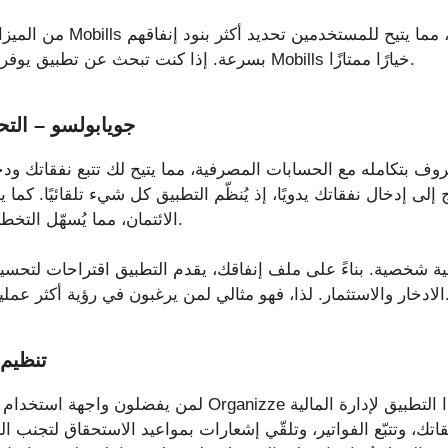
من الميزات الفريدة الأخرى لتط
بسرعة. إذا كنت تبحث عن تطبيق يوفر ميزات متقدمة، فقد يكون Mobills خيارًا ممتازًا.
جويابولسو – الت
 إلى إدخال نفقاتك يدويًا، إذ يُنظّم التطبيق كل شيء تلقائيًا. كما
الائتمان، مما يُسهّل التخطيط لمن يبحثون عن تمويل.
لمن يرغبون في رؤية أكثر عملية ودقة لأموالهم الشخصية.
تنظيم
لمن يفضلون واجهة استخدام بسيطة وسهلة، يُعدّ تطبيق Organizze
ك، وتتبّع الفواتير، وتلقّي إشعارات بمواعيد الاستحقاق لتجنب التأخر في ا