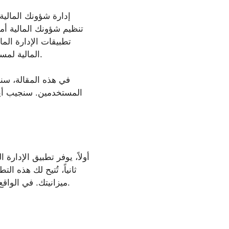
إدارة شؤونك المالية
تنظيم شؤونك المالية أمر
تطبيقات الإدارة الما
المالية لمساعدتك في مراقبة نفقاتك وتخطيط ميزانياتك وإدارة استثماراتك، بهدف تبسيط حياتك المالية.
في هذه المقالة، سنس
المستخدمين. سنجيب أيضً
أولاً، يوفر تطبيق الإدارة 
ثانياً، تُتيح لك هذه 
ميزانيتك. في الواقع، يُسهّل وجود منصة رقمية تُنظّم شؤونك المالية تلقائيًا عملية اتخاذ قرارات مالية أكثر حسمًا.