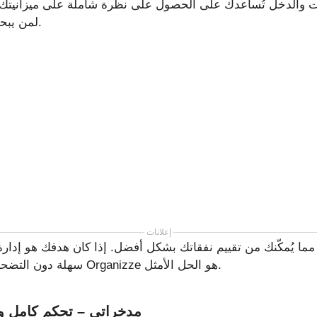
 والدخل تُساعدك على الحصول على نظرة شاملة على ميزانيتك الش
لمن يبحثون عن البساطة والكفاءة.
إعلانات
سهلة دون التضحية بالميزات الأساسية، فإن Organizze هو الحل الأمثل.
مدخراتي – تحكم كامل وب