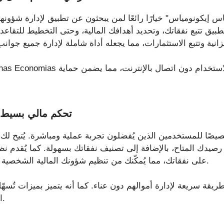
اس إيكونومياس" خيارًا رائعًا لمن يبحثون عن تطبيق لإدارة شؤونه
لتطبيق تتبع نفقاتك، وتحديد أهدافك المالية، وحتى التخطيط للتقاع
Wisecash – تحكم مالي بس
 رصيدك المتاح، بالإضافة إلى تصنيف نفقاتك بسهولة. كما يُقدم ن
على نفقاتك، مما يُمكّنك من تنظيم شؤونك المالية الشخصية والتحكم فيها بشكل أفضل.
الميزانيات ومتابعة الأهداف.