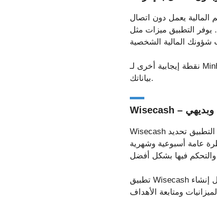
م المالية يعمل دون اتصال
د. يوفر التطبيق ميزات مثل
نقطة إيجابية أخرى لـ Minhas Economias هي الأمان، حيث يسمح بالاستخدام دون اتصال بالإنترنت، مما يضمن حماية
بياناتك.
يط وبديهي
Wisecash خيار أبسط، مُصمم خصيصًا للمستخدمين الذين يُفضلون تجربة عملية ومباشرة. يُتيح لك التطبيق تحديد
ظرة عامة أسبوعية وشهرية
تطبيق Wisecash مثالي لمن يبحثون عن طريقة سريعة لإدارة أموالهم دون عناء. كما أنه يتميز بميزات تُسهّل إنشاء