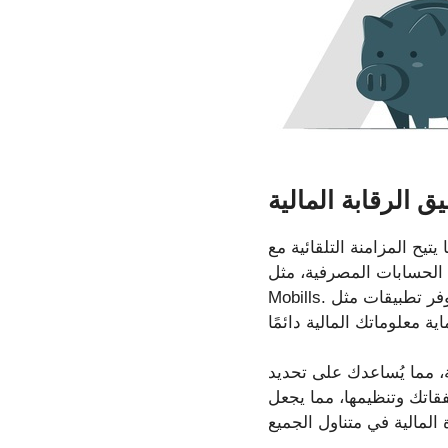
 الرقابة المالية
تيح المزامنة التلقائية مع
الحسابات المصرفية، مثل Guiabolso، بينما يركز بعضها الآخر على تحديد الأهداف والتخطيط المالي طويل الأجل، مثل
Mobills. علاوة على ذلك، توفر تطبيقات مثل Minhas Economias أمانًا إضافيًا من خلال العمل دون اتصال بالإنترنت،
ة، مما يُساعدك على تحديد
قاتك وتنظيمها، مما يجعل