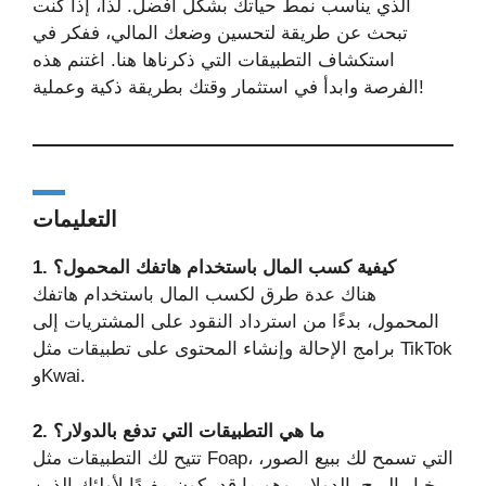
الذي يناسب نمط حياتك بشكل أفضل. لذا، إذا كنت
تبحث عن طريقة لتحسين وضعك المالي، ففكر في
استكشاف التطبيقات التي ذكرناها هنا. اغتنم هذه
الفرصة وابدأ في استثمار وقتك بطريقة ذكية وعملية!
التعليمات
1. كيفية كسب المال باستخدام هاتفك المحمول؟
هناك عدة طرق لكسب المال باستخدام هاتفك
المحمول، بدءًا من استرداد النقود على المشتريات إلى
برامج الإحالة وإنشاء المحتوى على تطبيقات مثل TikTok
وKwai.
2. ما هي التطبيقات التي تدفع بالدولار؟
تتيح لك التطبيقات مثل Foap، التي تسمح لك ببيع الصور،
خيار الربح بالدولار، وهو ما قد يكون مفيدًا لأولئك الذين