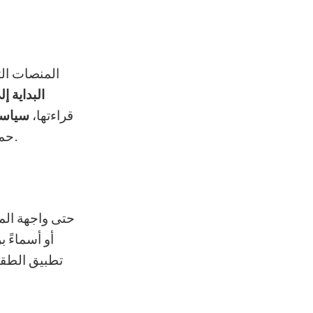
المنصات الت
البداية إل
قراءتها،
سياسا
يوجد داخل التطبيق وظيفة أخرى مشتركة وحاسمة.
حما
حتى واجهة الم
أو أسماءً 
تطبيق الطقس