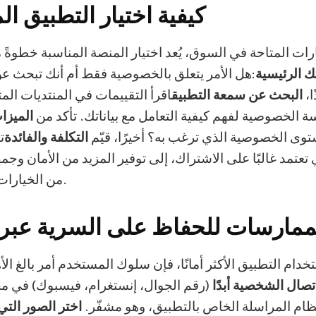
كيفية اختيار التطبيق ال
رات المتاحة في السوق، يُعد اختيار المنصة المناسبة خطوةً مه
ك الرئيسية
:هل الأمر يتعلق بالخصوصية فقط أم أنك تبحث ع
ا،
البحث عن سمعة التطبيق
اقرأ التقييمات في المنتديات ا
 الخصوصية لفهم كيفية التعامل مع بياناتك. تأكد من
الميزات
وى الخصوصية الذي ترغب به؟ أخيرًا، قيّم
التكلفة والفائدة
ت
 تعتمد غالبًا على الاشتراك، إلى توفير المزيد من الأمان وجمهو
من الخيارات المجانية تمامًا.
مارسات للحفاظ على السرية عبر ا
دام التطبيق الأكثر أمانًا، فإن سلوك المستخدم أمر بالغ الأ
تصال الشخصية أبدًا
(رقم الجوال، إنستغرام، فيسبوك) في محا
ام المراسلة الخاص بالتطبيق، وهو مشفّر.
اختر الصور التي 