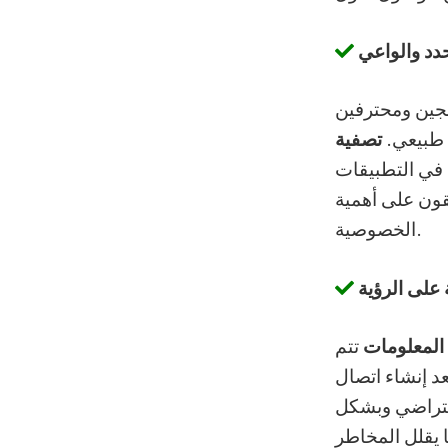
دد والواعي
اضجين ومحترفين
ا طبيعي.
تصفية
 في التطبيقات
فقون على أهمية
الخصوصية.
على الرؤية
المعلومات
تتم
د إنشاء اتصال
التراضي وبشكل