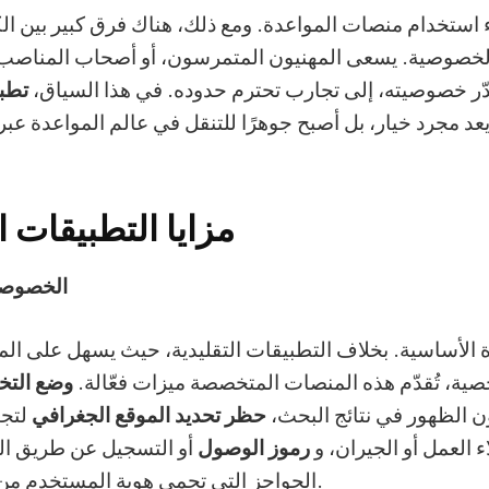
اء استخدام منصات المواعدة. ومع ذلك، هناك فرق كبير بين
لخصوصية. يسعى المهنيون المتمرسون، أو أصحاب المناصب ال
ر خصوصيته، إلى تجارب تحترم حدوده. في هذا السياق،
تطبي
عد مجرد خيار، بل أصبح جوهرًا للتنقل في عالم المواعدة عبر 
مزايا التطبيقات 
الخصوصي
 الأساسية. بخلاف التطبيقات التقليدية، حيث يسهل على ا
ية، تُقدّم هذه المنصات المتخصصة ميزات فعّالة.
وضع التخ
ن الظهور في نتائج البحث،
حظر تحديد الموقع الجغرافي
لتجن
ء العمل أو الجيران، و
رموز الوصول
أو التسجيل عن طريق ا
الحواجز التي تحمي هوية المستخدم من الوصول الأول.