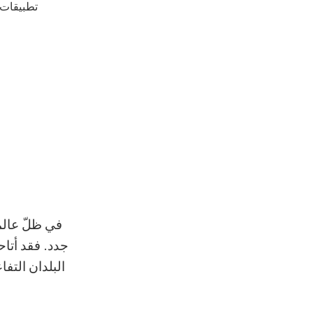
تطبيقات 
في ظلّ عالم
جدد. فقد أتا
البلدان التف