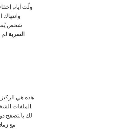
ولّت أيام إخف
وانتهاك ا
شخص يُقدّ
السرية
لم ي
هذه هي الركيزة
الملفات الشخص
لك بالتصفح دو
مع زملا