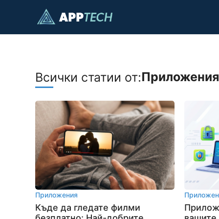
Към
съдържанието
Приложения
Всички статии от:
Приложения
Приложен
Къде да гледате филми
Прилож
безплатно: Най-добрите
вашите