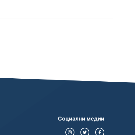
Социални медии