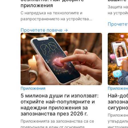
приложения
Защита на
С напредъка на технологиите и
на устройс
разпространението на устройства...
Прочете
Прочетете повече →
Приложения
Приложен
5 милиона души ги използват:
Най-до
открийте най-популярните и
запозна
надеждни приложения за
сигурно
запознанства през 2026 г.
Приложени
Приложенията за запознанства са се
утвърдили
превърнали в един от основните
инструмен