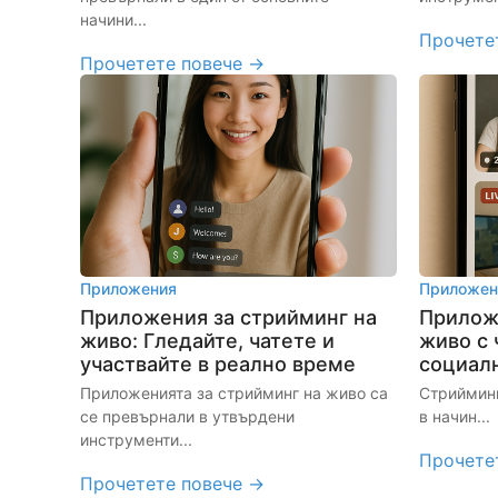
начини...
Прочете
Прочетете повече →
Приложения
Приложен
Приложения за стрийминг на
Прилож
живо: Гледайте, чатете и
живо с 
участвайте в реално време
социал
Приложенията за стрийминг на живо са
Стрийминг
се превърнали в утвърдени
в начин...
инструменти...
Прочете
Прочетете повече →