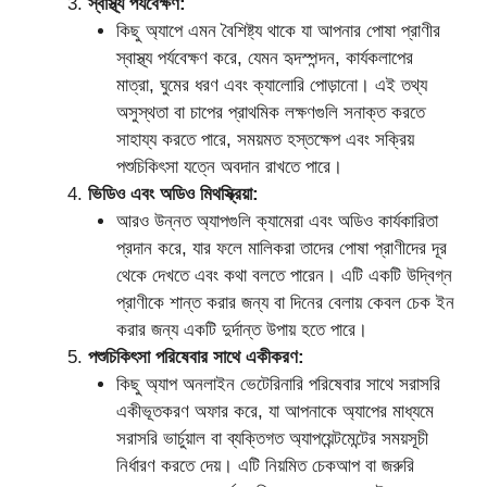
স্বাস্থ্য পর্যবেক্ষণ:
কিছু অ্যাপে এমন বৈশিষ্ট্য থাকে যা আপনার পোষা প্রাণীর
স্বাস্থ্য পর্যবেক্ষণ করে, যেমন হৃদস্পন্দন, কার্যকলাপের
মাত্রা, ঘুমের ধরণ এবং ক্যালোরি পোড়ানো। এই তথ্য
অসুস্থতা বা চাপের প্রাথমিক লক্ষণগুলি সনাক্ত করতে
সাহায্য করতে পারে, সময়মত হস্তক্ষেপ এবং সক্রিয়
পশুচিকিৎসা যত্নে অবদান রাখতে পারে।
ভিডিও এবং অডিও মিথস্ক্রিয়া:
আরও উন্নত অ্যাপগুলি ক্যামেরা এবং অডিও কার্যকারিতা
প্রদান করে, যার ফলে মালিকরা তাদের পোষা প্রাণীদের দূর
থেকে দেখতে এবং কথা বলতে পারেন। এটি একটি উদ্বিগ্ন
প্রাণীকে শান্ত করার জন্য বা দিনের বেলায় কেবল চেক ইন
করার জন্য একটি দুর্দান্ত উপায় হতে পারে।
পশুচিকিৎসা পরিষেবার সাথে একীকরণ:
কিছু অ্যাপ অনলাইন ভেটেরিনারি পরিষেবার সাথে সরাসরি
একীভূতকরণ অফার করে, যা আপনাকে অ্যাপের মাধ্যমে
সরাসরি ভার্চুয়াল বা ব্যক্তিগত অ্যাপয়েন্টমেন্টের সময়সূচী
নির্ধারণ করতে দেয়। এটি নিয়মিত চেকআপ বা জরুরি