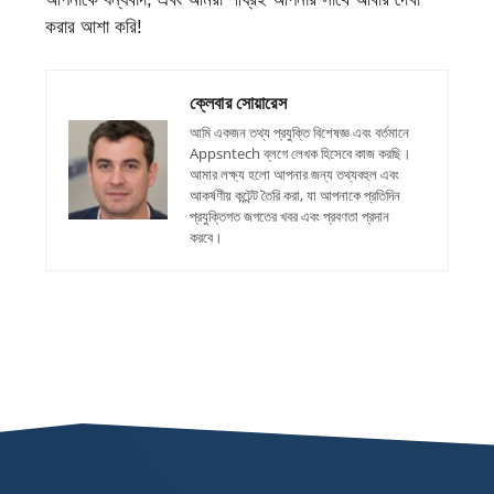
করার আশা করি!
ক্লেবার সোয়ারেস
আমি একজন তথ্য প্রযুক্তি বিশেষজ্ঞ এবং বর্তমানে
Appsntech ব্লগে লেখক হিসেবে কাজ করছি।
আমার লক্ষ্য হলো আপনার জন্য তথ্যবহুল এবং
আকর্ষণীয় কন্টেন্ট তৈরি করা, যা আপনাকে প্রতিদিন
প্রযুক্তিগত জগতের খবর এবং প্রবণতা প্রদান
করবে।