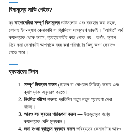
বিনামূল্যে নাকি পেইড?
দ্য
কাপোনেরিয়া সম্পূর্ণ বিনামূল্যে
ডাউনলোড এবং ব্যবহার করা সহজ,
কোনও ইন-অ্যাপ কেনাকাটা বা প্রিমিয়াম সংস্করণ ছাড়াই। "অর্জিত" অর্থ
ক্যাশব্যাক থেকে আসে, ব্যবহারকারীর কাছ থেকে নয়—অর্থাৎ, অ্যাপ
দিয়ে করা কেনাকাটা আপনাকে ব্যয় করা পরিমাণের কিছু অংশ ফেরতও
পেতে পারে।
ব্যবহারের টিপস
সম্পূর্ণ নিবন্ধন করুন
(ইমেল বা সোশ্যাল মিডিয়া) অফার এবং
ক্যাশব্যাক অনুসরণ করতে।
নিয়মিত পরীক্ষা করুন
: প্রতিদিন নতুন নতুন প্রচারণা দেখা
যাচ্ছে।
আরও বড় ক্রয়ের পরিকল্পনা করুন
— উচ্চমূল্যের পণ্যে
ক্যাশব্যাক বেশি মূল্যবান।
জমা হওয়া ব্যালেন্স ব্যবহার করুন
ভবিষ্যতের কেনাকাটায় আরও