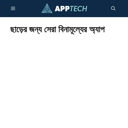
বিষয়বস্তু
মেনু
এড়িয়ে
যান
ছাড়ের জন্য সেরা বিনামূল্যের অ্যাপ