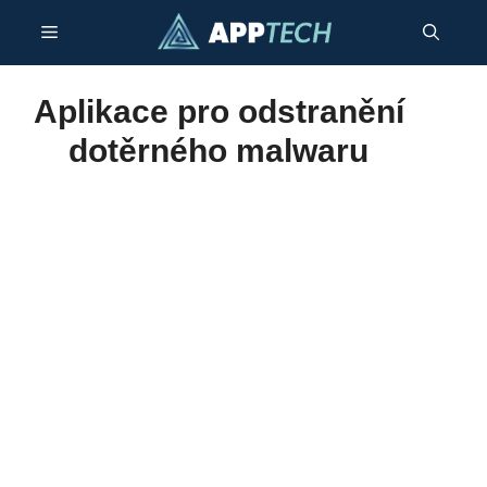
Přeskočit
Menu
na
obsah
Aplikace pro odstranění
dotěrného malwaru