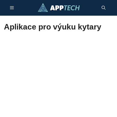
Přeskočit
Menu
na
obsah
Aplikace pro výuku kytary