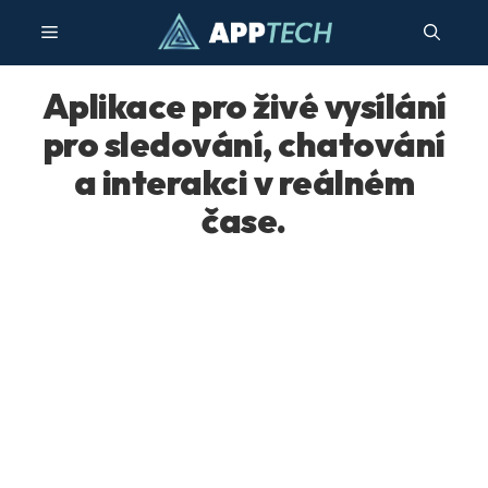
Přeskočit
Menu
na
obsah
Aplikace pro živé vysílání
pro sledování, chatování
a interakci v reálném
čase.