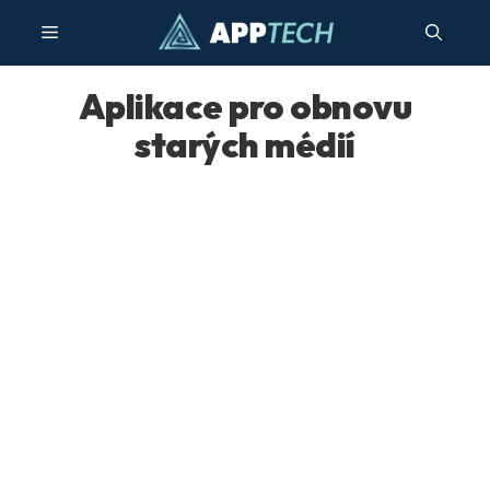
Přeskočit
Menu
na
obsah
Aplikace pro obnovu
starých médií