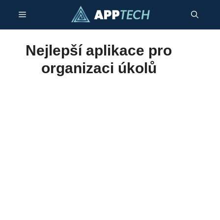
Přeskočit
Menu
na
obsah
Nejlepší aplikace pro
organizaci úkolů