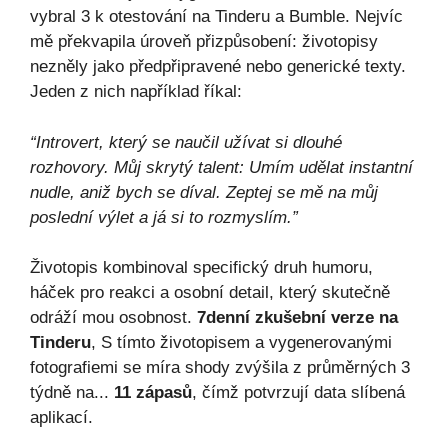
vybral 3 k otestování na Tinderu a Bumble. Nejvíc
mě překvapila úroveň přizpůsobení: životopisy
nezněly jako předpřipravené nebo generické texty.
Jeden z nich například říkal:
“Introvert, který se naučil užívat si dlouhé
rozhovory. Můj skrytý talent: Umím udělat instantní
nudle, aniž bych se díval. Zeptej se mě na můj
poslední výlet a já si to rozmyslím.”
Životopis kombinoval specifický druh humoru,
háček pro reakci a osobní detail, který skutečně
odráží mou osobnost.
7denní zkušební verze na
Tinderu
, S tímto životopisem a vygenerovanými
fotografiemi se míra shody zvýšila z průměrných 3
týdně na...
11 zápasů
, čímž potvrzují data slíbená
aplikací.