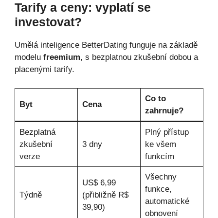
Tarify a ceny: vyplatí se
investovat?
Umělá inteligence BetterDating funguje na základě
modelu
freemium
, s bezplatnou zkušební dobou a
placenými tarify.
Co to
Byt
Cena
zahrnuje?
Bezplatná
Plný přístup
zkušební
3 dny
ke všem
verze
funkcím
Všechny
US$ 6,99
funkce,
Týdně
(přibližně R$
automatické
39,90)
obnovení