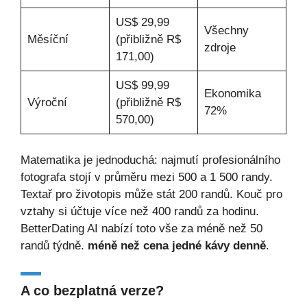
US$ 29,99
Všechny
Měsíční
(přibližně R$
zdroje
171,00)
US$ 99,99
Ekonomika
Výroční
(přibližně R$
72%
570,00)
Matematika je jednoduchá: najmutí profesionálního
fotografa stojí v průměru mezi 500 a 1 500 randy.
Textař pro životopis může stát 200 randů. Kouč pro
vztahy si účtuje více než 400 randů za hodinu.
BetterDating AI nabízí toto vše za méně než 50
randů týdně.
méně než cena jedné kávy denně
.
A co bezplatná verze?