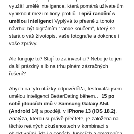
využití umělé inteligence, která pomáhá uživatelům
vyniknout mezi miliony profilů.
Lepší randění s
umělou inteligencí
Vyplývá to přesně z tohoto
návrhu: být digitálním “rande koučem”, který se
stará o váš životopis, vaše fotografie a dokonce i
vaše zprávy.
Ale funguje to? Stojí to za investici? Nebo je to jen
další prázdný slib na trhu plném zázračných
řešení?
Abych na tyto otázky odpověděl/a, testoval/a jsem
umělou inteligenci BetterDating během…
15 po
sobě jdoucích dnů
v
Samsung Galaxy A54
(Android 14)
a později, v
iPhone 13 (iOS 18.2)
.
Analýza, kterou si právě přečtete, je založena na
těchto reálných zkušenostech v kombinaci s
objektivními údaji o cenách, funkcích a omezeních.