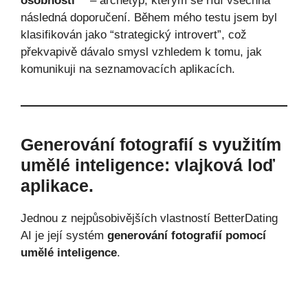
osobnosti"”
– archetyp, kterým se řídí všechna
následná doporučení. Během mého testu jsem byl
klasifikován jako “strategický introvert”, což
překvapivě dávalo smysl vzhledem k tomu, jak
komunikuji na seznamovacích aplikacích.
Generování fotografií s využitím
umělé inteligence: vlajková loď
aplikace.
Jednou z nejpůsobivějších vlastností BetterDating
AI je její systém
generování fotografií pomocí
umělé inteligence
.