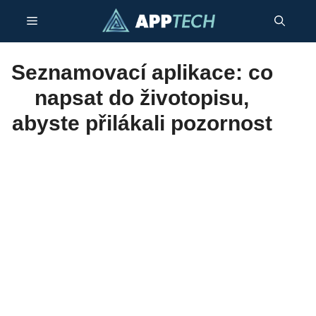
Přeskočit
Menu
na
obsah
Seznamovací aplikace: co
napsat do životopisu,
abyste přilákali pozornost