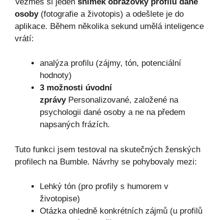
Vezmeš si jeden
snímek obrazovky profilu dané
osoby
(fotografie a životopis) a odešlete je do
aplikace. Během několika sekund umělá inteligence
vrátí:
analýza profilu (zájmy, tón, potenciální
hodnoty)
3 možnosti úvodní
zprávy
Personalizované, založené na
psychologii dané osoby a ne na předem
napsaných frázích.
Tuto funkci jsem testoval na skutečných ženských
profilech na Bumble. Návrhy se pohybovaly mezi:
Lehký tón (pro profily s humorem v
životopise)
Otázka ohledně konkrétních zájmů (u profilů