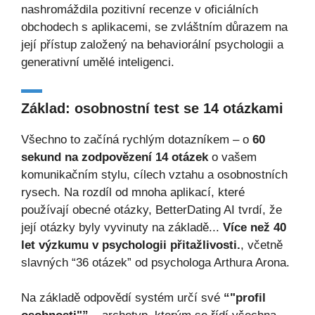
nashromáždila pozitivní recenze v oficiálních
obchodech s aplikacemi, se zvláštním důrazem na
její přístup založený na behaviorální psychologii a
generativní umělé inteligenci.
Základ: osobnostní test se 14 otázkami
Všechno to začíná rychlým dotazníkem – o
60
sekund na zodpovězení 14 otázek
o vašem
komunikačním stylu, cílech vztahu a osobnostních
rysech. Na rozdíl od mnoha aplikací, které
používají obecné otázky, BetterDating AI tvrdí, že
její otázky byly vyvinuty na základě...
Více než 40
let výzkumu v psychologii přitažlivosti.
, včetně
slavných “36 otázek” od psychologa Arthura Arona.
Na základě odpovědí systém určí své
“"profil