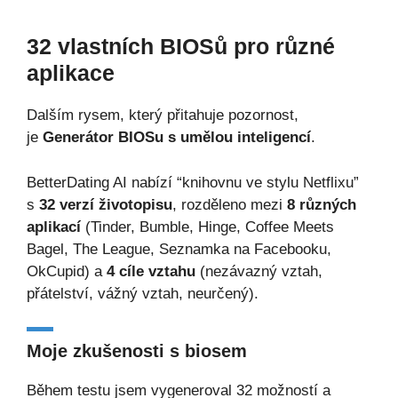
32 vlastních BIOSů pro různé
aplikace
Dalším rysem, který přitahuje pozornost,
je
Generátor BIOSu s umělou inteligencí
.
BetterDating AI nabízí “knihovnu ve stylu Netflixu”
s
32 verzí životopisu
, rozděleno mezi
8 různých
aplikací
(Tinder, Bumble, Hinge, Coffee Meets
Bagel, The League, Seznamka na Facebooku,
OkCupid) a
4 cíle vztahu
(nezávazný vztah,
přátelství, vážný vztah, neurčený).
Moje zkušenosti s biosem
Během testu jsem vygeneroval 32 možností a