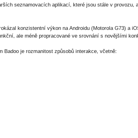
rších seznamovacích aplikací, které jsou stále v provozu, a 
rokázal konzistentní výkon na Androidu (Motorola G73) a i
 funkční, ale méně propracované ve srovnání s novějšími kon
m Badoo je rozmanitost způsobů interakce, včetně: