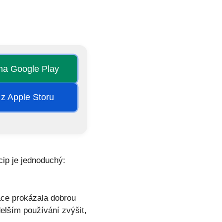
 na Google Play
 z Apple Storu
cip je jednoduchý:
ace prokázala dobrou
delším používání zvýšit,