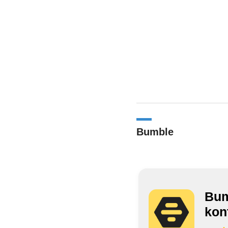
Bumble
Bum
kon