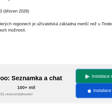
3 (březen 2026)
terých regionech je uživatelská základna menší než u Tind
mezit možnosti.
Instalace
oo: Seznamka a chat
100+ mil
Instalace
331 recenzí
stahování