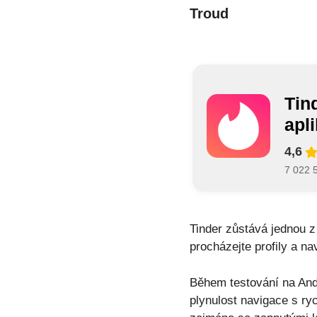
Troud
Tin
apl
4,6
7 022 
Tinder zůstává jednou z
procházejte profily a n
Během testování na And
plynulost navigace s ry