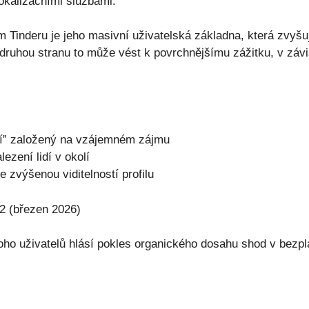
okalizačními službami.
 Tinderu je jeho masivní uživatelská základna, která zvyšu
 druhou stranu to může vést k povrchnějšímu zážitku, v záv
í” založený na vzájemném zájmu
ezení lidí v okolí
 zvýšenou viditelností profilu
2 (březen 2026)
o uživatelů hlásí pokles organického dosahu shod v bezpla