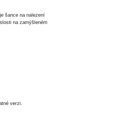
je šance na nalezení
islosti na zamýšleném
tné verzi.