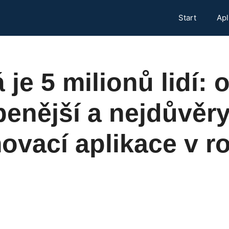
Start
Apl
 je 5 milionů lidí: 
benější a nejdůvěr
vací aplikace v ro