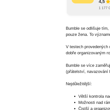
4,5
1 177 
Bumble se odlišuje tím,
pouze žena. To významn
V testech provedených n
dobře organizovaným ro
Bumble se více zaměřuj
(přátelství, navazování 
Nejdůležitější:
Větší kontrola n
Možnosti nad rám
Čistší a organizo