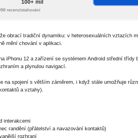
100+ mil
098 recenzí
stahování
 že obrací tradiční dynamiku: v heterosexuálních vztazích m
ě mění chování v aplikaci.
a iPhonu 12 a zařízení se systémem Android střední třídy by
zhraním a plynulou navigací.
e na spojení s větším záměrem, i když stále umožňuje různ
kontaktů a vztahy).
ad interakcemi
ec randění (přátelství a navazování kontaktů)
vanější rozhraní