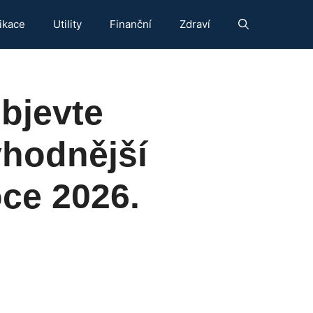
ikace
Utility
Finanční
Zdraví
objevte
yhodnější
ce 2026.