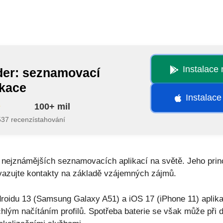
Instalace
der: seznamovací
ikace
Instalace
100+ mil
537 recenzí
stahování
 nejznámějších seznamovacích aplikací na světě. Jeho prin
avazujte kontakty na základě vzájemných zájmů.
roidu 13 (Samsung Galaxy A51) a iOS 17 (iPhone 11) aplik
chlým načítáním profilů. Spotřeba baterie se však může při 