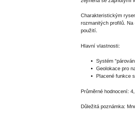
zejména se zapnutými l
Charakteristickým rysem
rozmanitých profilů. Na
použití.
Hlavní vlastnosti:
Systém “párován
Geolokace pro nal
Placené funkce se
Průměrné hodnocení: 4,
Důležitá poznámka: Mnoh