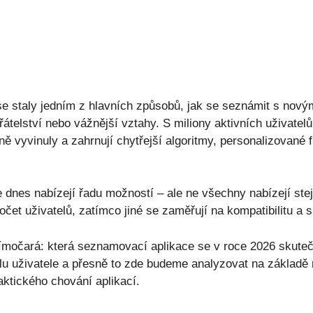
 staly jedním z hlavních způsobů, jak se seznámit s novými
telství nebo vážnější vztahy. S miliony aktivních uživatelů
ě vyvinuly a zahrnují chytřejší algoritmy, personalizované f
 dnes nabízejí řadu možností – ale ne všechny nabízejí stej
čet uživatelů, zatímco jiné se zaměřují na kompatibilitu a sl
římočará: která seznamovací aplikace se v roce 2026 skuteč
lu uživatele a přesně to zde budeme analyzovat na základě 
ktického chování aplikací.