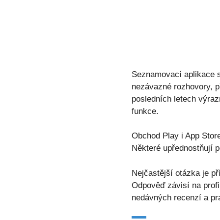
Seznamovací aplikace se
nezávazné rozhovory, přá
posledních letech výrazn
funkce.
Obchod Play i App Store
Některé upřednostňují po
Nejčastější otázka je p
Odpověď závisí na profi
nedávných recenzí a pra