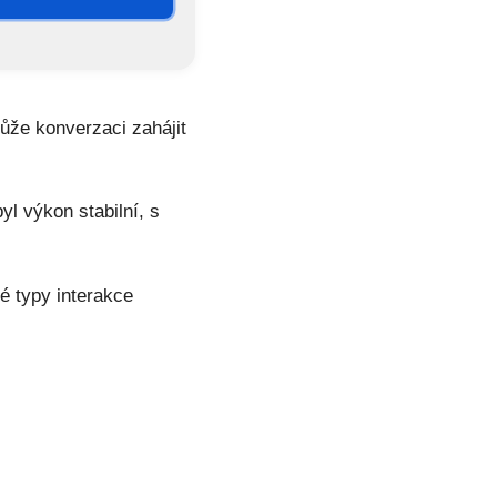
ůže konverzaci zahájit
l výkon stabilní, s
é typy interakce