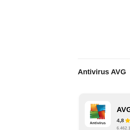
Antivirus AVG
AVG
4,8
6.462.