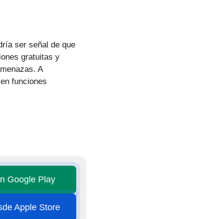
dría ser señal de que
iones gratuitas y
 amenazas. A
cen funciones
en Google Play
esde Apple Store