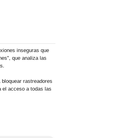
exiones inseguras que
es", que analiza las
s.
a bloquear rastreadores
a el acceso a todas las