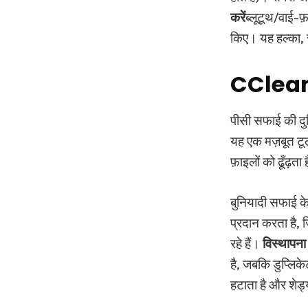
करें
ब्लूटूथ/वाई-फ
किए। यह हल्का, स
CClea
पीसी सफाई की दु
यह एक मज़बूत टूल
फ़ाइलों को ढूँढ़ता 
बुनियादी सफाई 
प्रदान करता है,
रहे हैं।
विस्थापना
है, जबकि डुप्लिक
हटाता है और शेड्य