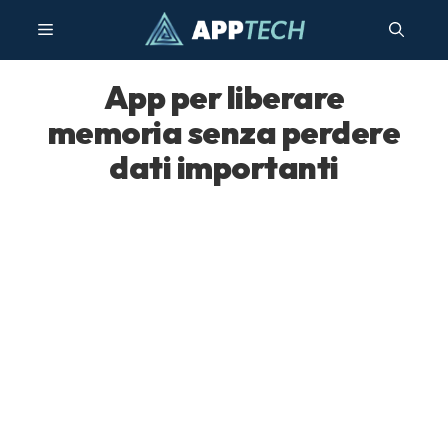
Vai
Menu
al
contenuto
App per liberare
memoria senza perdere
dati importanti