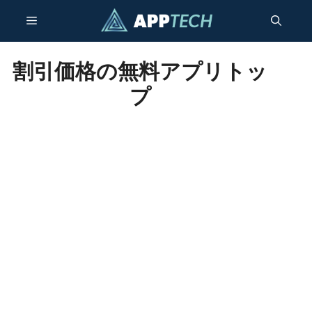
コ
メ
ン
テ
ン
ニ
割引価格の無料アプリトッ
ツ
プ
へ
ュ
ス
キ
ー
ッ
プ