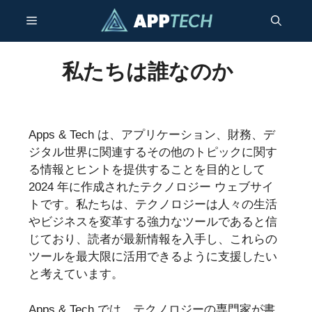
コ
メ
ン
テ
ン
ニ
私たちは誰なのか
ツ
へ
ュ
ス
キ
Apps & Tech は、アプリケーション、財務、デ
ー
ッ
ジタル世界に関連するその他のトピックに関す
プ
る情報とヒントを提供することを目的として
2024 年に作成されたテクノロジー ウェブサイ
トです。私たちは、テクノロジーは人々の生活
やビジネスを変革する強力なツールであると信
じており、読者が最新情報を入手し、これらの
ツールを最大限に活用できるように支援したい
と考えています。
Apps & Tech では、テクノロジーの専門家が書