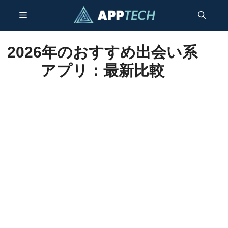
コ
メ
ン
テ
ン
ニ
2026年のおすすめ出会い系
ツ
アプリ：最新比較
へ
ュ
ス
キ
ー
ッ
プ