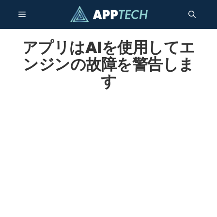
コ
メ
ン
テ
ン
アプリはAIを使用してエ
ニ
ツ
ンジンの故障を警告しま
へ
ュ
す
ス
キ
ー
ッ
プ