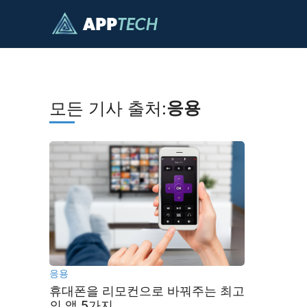
콘
텐
츠
건
너
뛰
응용
모든 기사 출처:
기
응용
휴대폰을 리모컨으로 바꿔주는 최고
의 앱 5가지