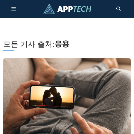
콘
메
텐
츠
건
뉴
너
뛰
응용
모든 기사 출처:
기