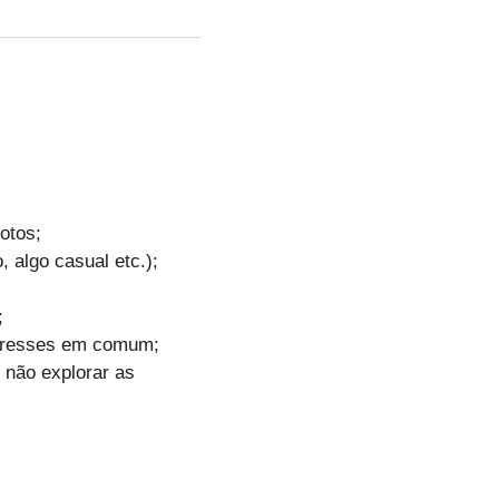
otos;
 algo casual etc.);
;
teresses em comum;
u não explorar as