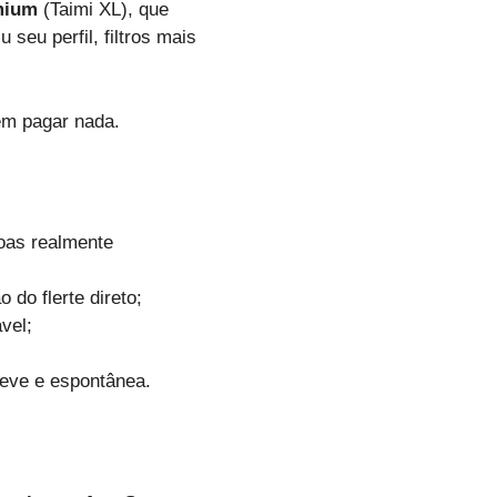
mium
(Taimi XL), que
seu perfil, filtros mais
sem pagar nada.
soas realmente
do flerte direto;
vel;
leve e espontânea.