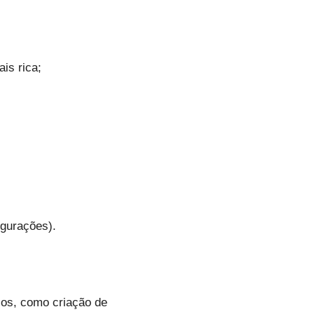
is rica;
igurações).
rsos, como criação de