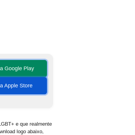
na Google Play
na Apple Store
 LGBT+ e que realmente
wnload logo abaixo,