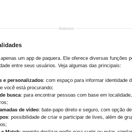
Anúncios
alidades
 apenas um app de paquera. Ele oferece diversas funções p
ade entre seus usuários. Veja algumas das principais:
s e personalizados
: com espaço para informar identidade 
ue você está procurando;
 de busca
: para encontrar pessoas com base em localidade, 
ros;
amadas de vídeo
: bate-papo direto e seguro, com opção d
upos
: possibilidade de criar e participar de lives, além de g
dos;
 e Match
: permite deslizar perfis para curtir ou pular, simil