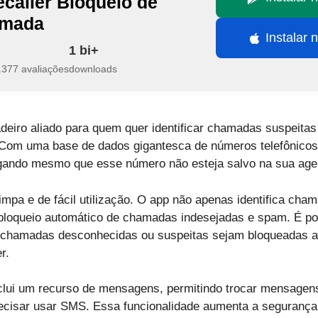
ecaller Bloqueio de
amada
Instalar 
1 bi+
.377 avaliações
downloads
deiro aliado para quem quer identificar chamadas suspeitas
. Com uma base de dados gigantesca de números telefônicos
gando mesmo que esse número não esteja salvo na sua age
limpa e de fácil utilização. O app não apenas identifica c
bloqueio automático de chamadas indesejadas e spam. É pos
e chamadas desconhecidas ou suspeitas sejam bloqueadas 
r.
clui um recurso de mensagens, permitindo trocar mensagen
ecisar usar SMS. Essa funcionalidade aumenta a segurança