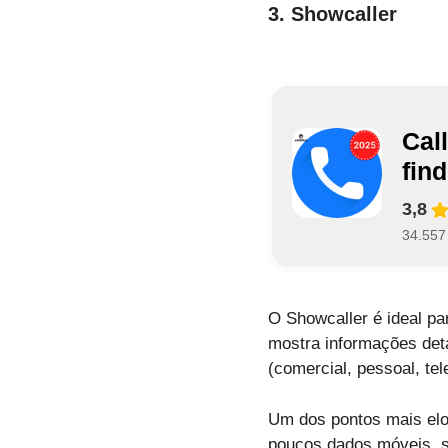
3. Showcaller
Cal
find
3,8
34.557
O Showcaller é ideal pa
mostra informações deta
(comercial, pessoal, tel
Um dos pontos mais elo
poucos dados móveis, se