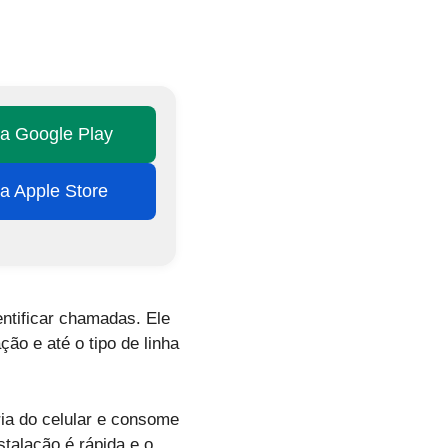
na Google Play
na Apple Store
entificar chamadas. Ele
ão e até o tipo de linha
ia do celular e consome
talação é rápida e o