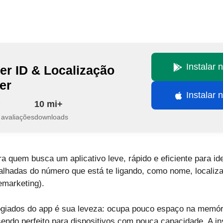
Instalar 
ler ID & Localização
er
Instalar 
10 mi+
 avaliações
downloads
ra quem busca um aplicativo leve, rápido e eficiente para id
lhadas do número que está te ligando, como nome, localizaç
emarketing).
giados do app é sua leveza: ocupa pouco espaço na memór
ndo perfeito para dispositivos com pouca capacidade. A ins