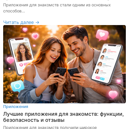
Приложения для знакомств стали одним из основных
способов...
Читать далее →
Приложения
Лучшие приложения для знакомств: функции,
безопасность и отзывы
Приложения для знакомств получили широкое