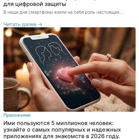
для цифровой защиты
В наши дни смартфоны взяли на себя роль настоящих...
Читать далее →
Приложения
Ими пользуются 5 миллионов человек:
узнайте о самых популярных и надежных
приложениях для знакомств в 2026 году.