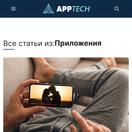
Перейти
Меню
к
содержимому
Приложения
Все статьи из: