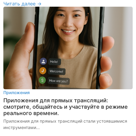
Читать далее →
Приложения
Приложения для прямых трансляций:
смотрите, общайтесь и участвуйте в режиме
реального времени.
Приложения для прямых трансляций стали устоявшимися
инструментами...