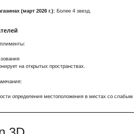
азинах (март 2026 г.):
Более 4 звезд.
телей
мплименты:
ьзования
нирует на открытых пространствах.
амечания:
ности определения местоположения в местах со слабым
an 3D