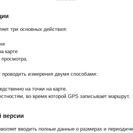
ции
яет три основных действия:
ия
на карте
 просмотра.
 проводить измерения двумя способами:
дственно на точки на карте.
естностям, во время которой GPS записывает маршрут.
й версии
зволяет вводить полные данные о размерах и периодиче