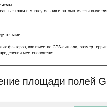
оритмы
санные точки в многоугольник и автоматически вычисл
ду точками.
аких факторов, как качество GPS-сигнала, размер терри
определения местоположения.
рение площади полей 