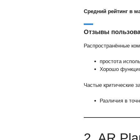
Средний рейтинг в маг
Отзывы пользова
Распространённые ко
простота испол
Хорошо функцио
Частые критические з
Различия в точ
2. AR Pl