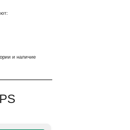
яют:
тории и наличие
GPS