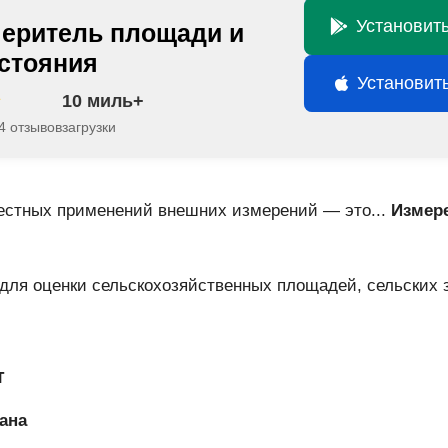
Установить
еритель площади и
стояния
Установить
10 миль+
4 отзывов
загрузки
естных применений внешних измерений — это...
Измер
 для оценки сельскохозяйственных площадей, сельских 
т
ана