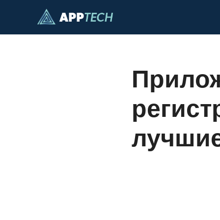
Перейти
к
содержимому
Прилож
регист
лучшие