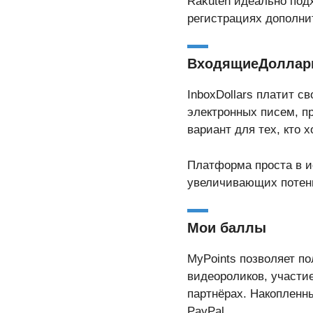
Rakuten идеально подх
регистрациях дополни
ВходящиеДолла
InboxDollars платит с
электронных писем, п
вариант для тех, кто 
Платформа проста в и
увеличивающих потен
Мои баллы
MyPoints позволяет п
видеороликов, участие
партнёрах. Накопленн
PayPal.