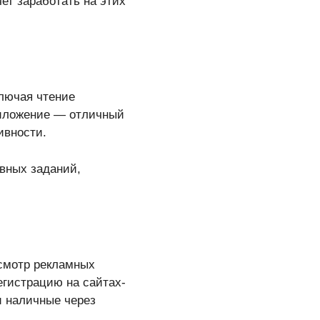
чет заработать на этих
ключая чтение
риложение — отличный
ивности.
вных заданий,
осмотр рекламных
егистрацию на сайтах-
и наличные через