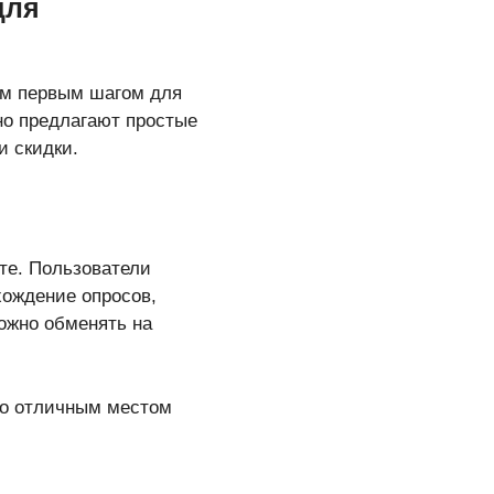
для
им первым шагом для
чно предлагают простые
и скидки.
те. Пользователи
хождение опросов,
можно обменять на
го отличным местом