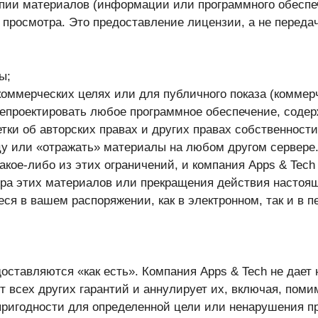
опии материалов (информации или программного обеспеч
 просмотра. Это предоставление лицензии, а не передач
ы;
оммерческих целях или для публичного показа (коммер
епроектировать любое программное обеспечение, содерж
ки об авторских правах и других правах собственности
у или «отражать» материалы на любом другом сервере
акое-либо из этих ограничений, и компания Apps & Tech
ра этих материалов или прекращения действия настоя
я в вашем распоряжении, как в электронном, так и в 
оставляются «как есть». Компания Apps & Tech не дает 
т всех других гарантий и аннулирует их, включая, пом
пригодности для определенной цели или ненарушения п