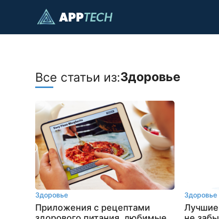
Перейти
к
содержанию
Здоровье
Все статьи из:
Здоровье
Здоровье
Приложения с рецептами
Лучшие
здорового питания, любимые
не забы