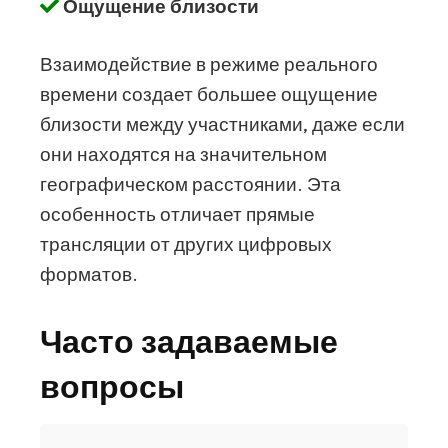
Ощущение близости
Взаимодействие в режиме реального
времени создает большее ощущение
близости между участниками, даже если
они находятся на значительном
географическом расстоянии. Эта
особенность отличает прямые
трансляции от других цифровых
форматов.
Часто задаваемые
вопросы