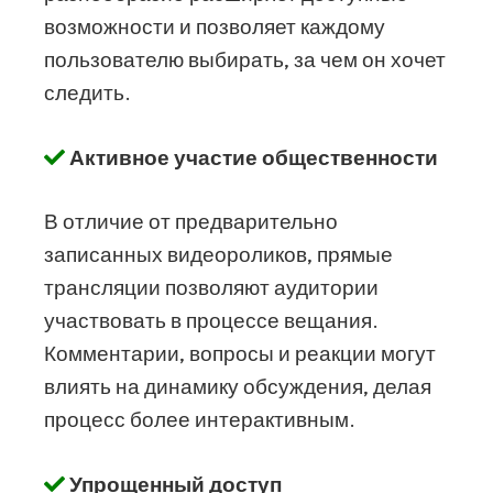
возможности и позволяет каждому
пользователю выбирать, за чем он хочет
следить.
Активное участие общественности
В отличие от предварительно
записанных видеороликов, прямые
трансляции позволяют аудитории
участвовать в процессе вещания.
Комментарии, вопросы и реакции могут
влиять на динамику обсуждения, делая
процесс более интерактивным.
Упрощенный доступ