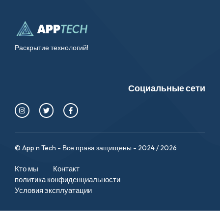
Раскрытие технологий!
Социальные сети
© App n Tech - Все права защищены - 2024 / 2026
Кто мы
Контакт
политика конфиденциальности
Условия эксплуатации