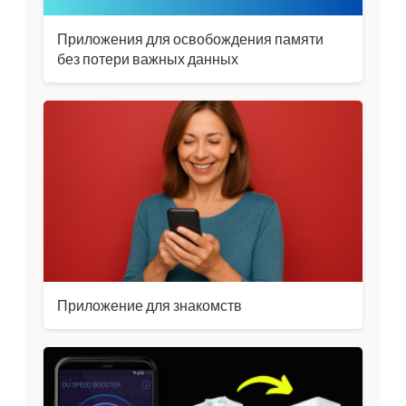
Приложения для освобождения памяти
без потери важных данных
Приложение для знакомств