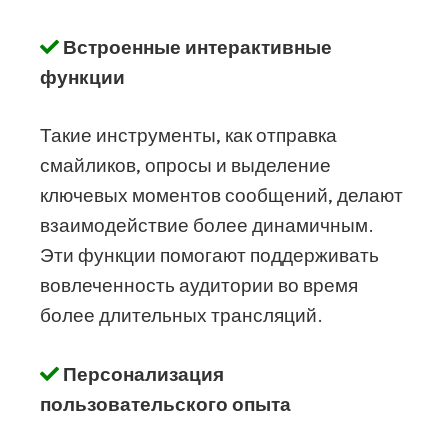
Встроенные интерактивные
функции
Такие инструменты, как отправка
смайликов, опросы и выделение
ключевых моментов сообщений, делают
взаимодействие более динамичным.
Эти функции помогают поддерживать
вовлеченность аудитории во время
более длительных трансляций.
Персонализация
пользовательского опыта