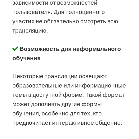
зависимости от возможностей
пользователя. Для полноценного
участия не обязательно смотреть всю
трансляцию.
Возможность для неформального
обучения
Некоторые трансляции освещают
образовательные или информационные
темы в доступной форме. Такой формат
может дополнять другие формы
обучения, особенно для тех, кто
предпочитает интерактивное общение.