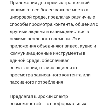
Приложения для прямых трансляций
занимают все более важное место в
цифровой среде, предлагая различные
способы просмотра контента, общения с
другими людьми и взаимодействия в
режиме реального времени. Эти
приложения объединяют видео, аудио и
коммуникационные инструменты в
единой среде, обеспечивая
впечатления, отличающиеся от
просмотра записанного контента или
пассивного потребления.
Предлагая широкий спектр
возможностей — от неформальных