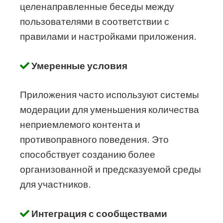
целенаправленные беседы между
пользователями в соответствии с
правилами и настройками приложения.
Умеренные условия
Приложения часто используют системы
модерации для уменьшения количества
неприемлемого контента и
противоправного поведения. Это
способствует созданию более
организованной и предсказуемой среды
для участников.
Интеграция с сообществами