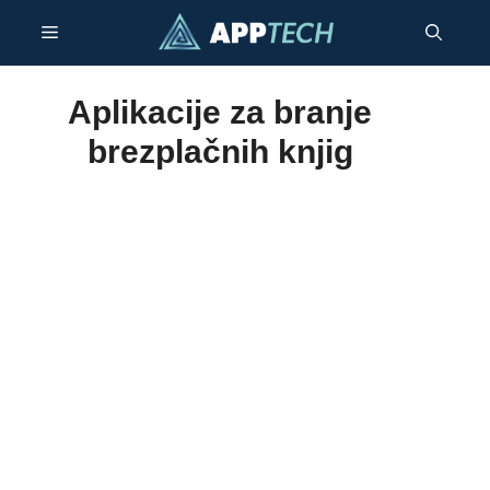
Preskoči
meni
na
vsebino
Aplikacije za branje
brezplačnih knjig