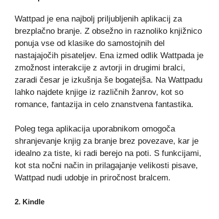
Wattpad je ena najbolj priljubljenih aplikacij za
brezplačno branje. Z obsežno in raznoliko knjižnico
ponuja vse od klasike do samostojnih del
nastajajočih pisateljev. Ena izmed odlik Wattpada je
zmožnost interakcije z avtorji in drugimi bralci,
zaradi česar je izkušnja še bogatejša. Na Wattpadu
lahko najdete knjige iz različnih žanrov, kot so
romance, fantazija in celo znanstvena fantastika.
Poleg tega aplikacija uporabnikom omogoča
shranjevanje knjig za branje brez povezave, kar je
idealno za tiste, ki radi berejo na poti. S funkcijami,
kot sta nočni način in prilagajanje velikosti pisave,
Wattpad nudi udobje in priročnost bralcem.
2.
Kindle