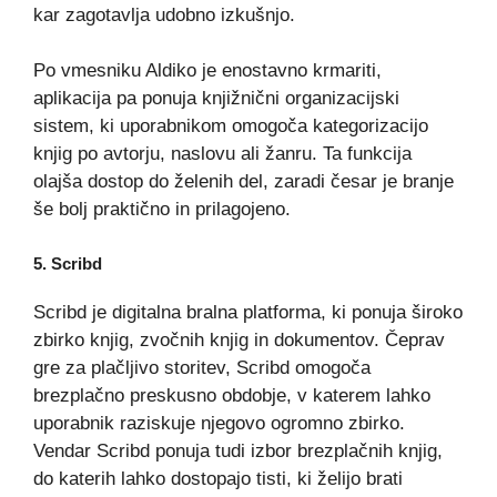
kar zagotavlja udobno izkušnjo.
Po vmesniku Aldiko je enostavno krmariti,
aplikacija pa ponuja knjižnični organizacijski
sistem, ki uporabnikom omogoča kategorizacijo
knjig po avtorju, naslovu ali žanru. Ta funkcija
olajša dostop do želenih del, zaradi česar je branje
še bolj praktično in prilagojeno.
5.
Scribd
Scribd je digitalna bralna platforma, ki ponuja široko
zbirko knjig, zvočnih knjig in dokumentov. Čeprav
gre za plačljivo storitev, Scribd omogoča
brezplačno preskusno obdobje, v katerem lahko
uporabnik raziskuje njegovo ogromno zbirko.
Vendar Scribd ponuja tudi izbor brezplačnih knjig,
do katerih lahko dostopajo tisti, ki želijo brati