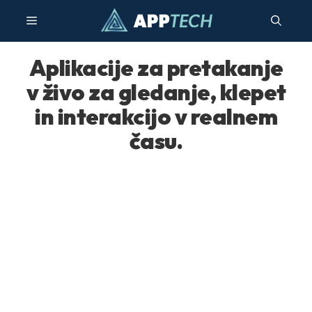
Preskoči
meni
na
vsebino
Aplikacije za pretakanje
v živo za gledanje, klepet
in interakcijo v realnem
času.