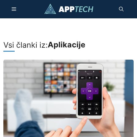
Preskoči
meni
na
vsebino
Aplikacije
Vsi članki iz: