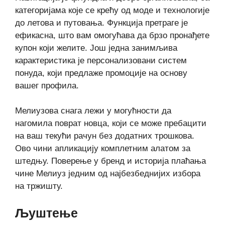
категоријама које се крећу од моде и технологије
до летова и путовања. Функција претраге је
ефикасна, што вам омогућава да брзо пронађете
купон који желите. Још једна занимљива
карактеристика је персонализовани систем
понуда, који предлаже промоције на основу
вашег профила.
Мелиузова снага лежи у могућности да
нагомила поврат новца, који се може пребацити
на ваш текући рачун без додатних трошкова.
Ово чини апликацију комплетним алатом за
штедњу. Поверење у бренд и историја плаћања
чине Мелиуз једним од најбезбеднијих избора
на тржишту.
Љуштење