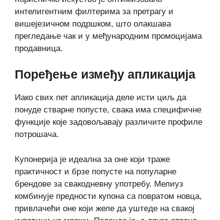
интелигентним филтерима за претрагу и
вишејезичном подршком, што олакшава
прегледање чак и у међународним промоцијама
продавница.
Поређење између апликација
Иако свих пет апликација деле исти циљ да
понуде стварне попусте, свака има специфичне
функције које задовољавају различите профиле
потрошача.
Купонерија је идеална за оне који траже
практичност и брзе попусте на популарне
брендове за свакодневну употребу. Мелиуз
комбинује предности купона са повратом новца,
привлачећи оне који желе да уштеде на свакој