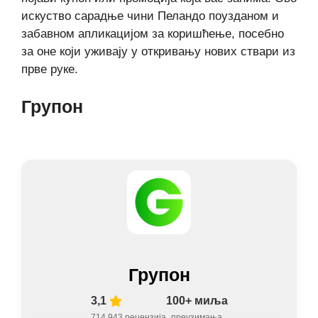
искуство сарадње чини Пеландо поузданом и
забавном апликацијом за коришћење, посебно
за оне који уживају у откривању нових ствари из
прве руке.
Групон
Групон
3,1
100+ миља
714.943 рецензија
преузимања