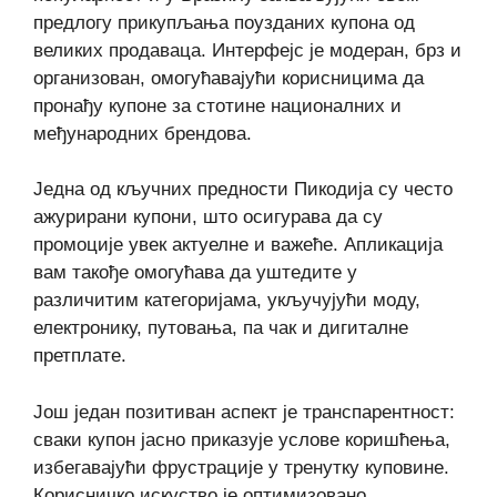
предлогу прикупљања поузданих купона од
великих продаваца. Интерфејс је модеран, брз и
организован, омогућавајући корисницима да
пронађу купоне за стотине националних и
међународних брендова.
Једна од кључних предности Пикодија су често
ажурирани купони, што осигурава да су
промоције увек актуелне и важеће. Апликација
вам такође омогућава да уштедите у
различитим категоријама, укључујући моду,
електронику, путовања, па чак и дигиталне
претплате.
Још један позитиван аспект је транспарентност:
сваки купон јасно приказује услове коришћења,
избегавајући фрустрације у тренутку куповине.
Корисничко искуство је оптимизовано