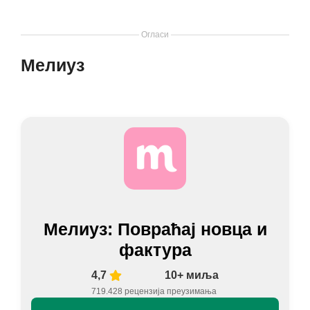
Огласи
Мелиуз
Мелиуз: Повраћај новца и
фактура
4,7
10+ миља
719.428 рецензија
преузимања