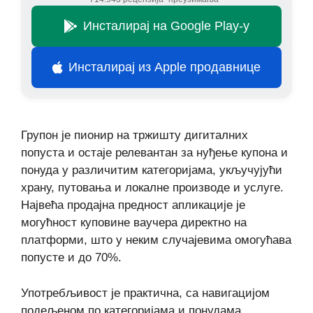
Инсталирај на Google Play-у
Инсталирај из Apple продавнице
Групон је пионир на тржишту дигиталних
попуста и остаје релевантан за нуђење купона и
понуда у различитим категоријама, укључујући
храну, путовања и локалне производе и услуге.
Највећа продајна предност апликације је
могућност куповине ваучера директно на
платформи, што у неким случајевима омогућава
попусте и до 70%.
Употребљивост је практична, са навигацијом
подељеном по категоријама и понудама