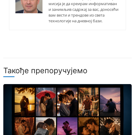
мисија је да креирам информативан
и занимљив садржај за вас, доносећи
вам вести и трендове из света
технологије на дневној бази.
Такође препоручујемо