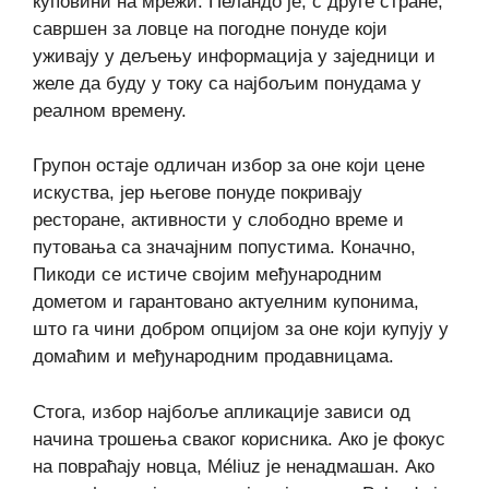
куповини на мрежи. Пеландо је, с друге стране,
савршен за ловце на погодне понуде који
уживају у дељењу информација у заједници и
желе да буду у току са најбољим понудама у
реалном времену.
Групон остаје одличан избор за оне који цене
искуства, јер његове понуде покривају
ресторане, активности у слободно време и
путовања са значајним попустима. Коначно,
Пикоди се истиче својим међународним
дометом и гарантовано актуелним купонима,
што га чини добром опцијом за оне који купују у
домаћим и међународним продавницама.
Стога, избор најбоље апликације зависи од
начина трошења сваког корисника. Ако је фокус
на повраћају новца, Méliuz је ненадмашан. Ако