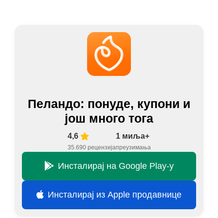
Пеландо: понуде, купони и
још много тога
4,6
1 миља+
35.690 рецензија
преузимања
Инсталирај на Google Play-у
Инсталирај из Apple продавнице