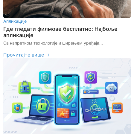
Апликације
Где гледати филмове бесплатно: Најбоље
апликације
Са напретком технологије и ширењем уређаја...
Прочитајте више →