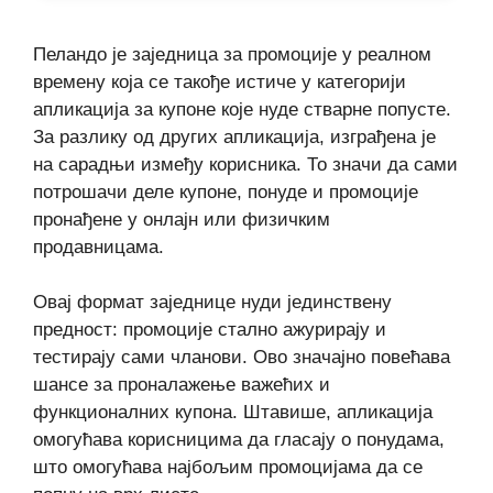
Пеландо је заједница за промоције у реалном
времену која се такође истиче у категорији
апликација за купоне које нуде стварне попусте.
За разлику од других апликација, изграђена је
на сарадњи између корисника. То значи да сами
потрошачи деле купоне, понуде и промоције
пронађене у онлајн или физичким
продавницама.
Овај формат заједнице нуди јединствену
предност: промоције стално ажурирају и
тестирају сами чланови. Ово значајно повећава
шансе за проналажење важећих и
функционалних купона. Штавише, апликација
омогућава корисницима да гласају о понудама,
што омогућава најбољим промоцијама да се