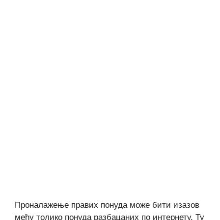
Проналажење правих понуда може бити изазов
међу толико понуда разбацаних по интернету. Ту