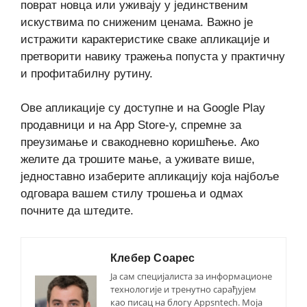
поврат новца или уживају у јединственим
искуствима по сниженим ценама. Важно је
истражити карактеристике сваке апликације и
претворити навику тражења попуста у практичну
и профитабилну рутину.
Ове апликације су доступне и на Google Play
продавници и на App Store-у, спремне за
преузимање и свакодневно коришћење. Ако
желите да трошите мање, а уживате више,
једноставно изаберите апликацију која најбоље
одговара вашем стилу трошења и одмах
почните да штедите.
Клебер Соарес
Ја сам специјалиста за информационе
технологије и тренутно сарађујем
као писац на блогу Appsntech. Моја