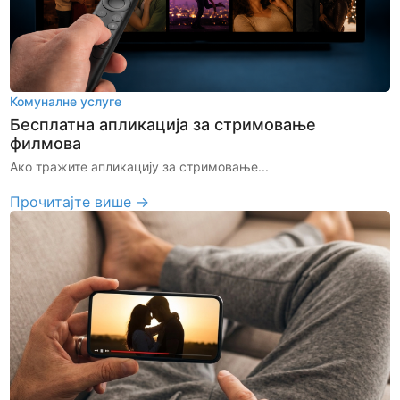
Комуналне услуге
Бесплатна апликација за стримовање
филмова
Ако тражите апликацију за стримовање...
Прочитајте више →