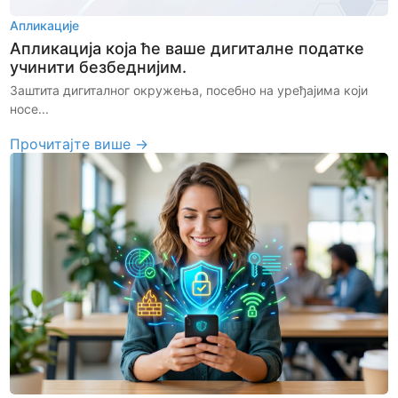
Апликације
Апликација која ће ваше дигиталне податке
учинити безбеднијим.
Заштита дигиталног окружења, посебно на уређајима који
носе...
Прочитајте више →