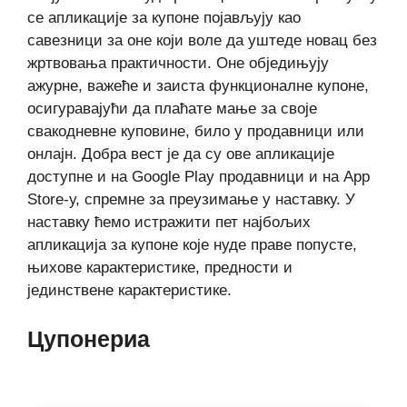
се апликације за купоне појављују као
савезници за оне који воле да уштеде новац без
жртвовања практичности. Оне обједињују
ажурне, важеће и заиста функционалне купоне,
осигуравајући да плаћате мање за своје
свакодневне куповине, било у продавници или
онлајн. Добра вест је да су ове апликације
доступне и на Google Play продавници и на App
Store-у, спремне за преузимање у наставку. У
наставку ћемо истражити пет најбољих
апликација за купоне које нуде праве попусте,
њихове карактеристике, предности и
јединствене карактеристике.
Цупонериа