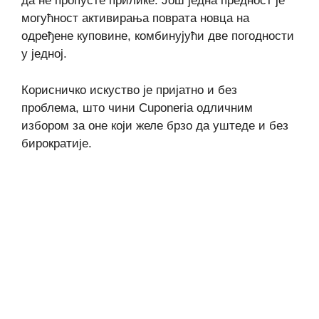
да не пропусте прилике. Још једна предност је
могућност активирања поврата новца на
одређене куповине, комбинујући две погодности
у једној.
Корисничко искуство је пријатно и без
проблема, што чини Cuponeria одличним
избором за оне који желе брзо да уштеде и без
бирократије.