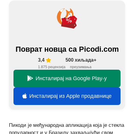
Поврат новца са Picodi.com
3,4
500 хиљада+
1.875 рецензија
преузимања
Инсталирај на Google Play-у
Инсталирај из Apple продавнице
Пикоди је међународна апликација која је стекла
популарност и у Бразилу захваљујући свом