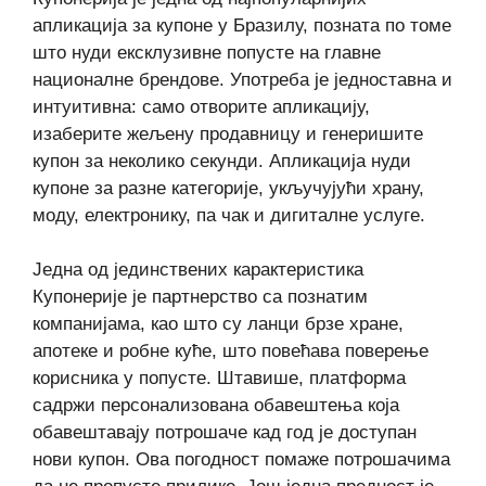
апликација за купоне у Бразилу, позната по томе
што нуди ексклузивне попусте на главне
националне брендове. Употреба је једноставна и
интуитивна: само отворите апликацију,
изаберите жељену продавницу и генеришите
купон за неколико секунди. Апликација нуди
купоне за разне категорије, укључујући храну,
моду, електронику, па чак и дигиталне услуге.
Једна од јединствених карактеристика
Купонерије је партнерство са познатим
компанијама, као што су ланци брзе хране,
апотеке и робне куће, што повећава поверење
корисника у попусте. Штавише, платформа
садржи персонализована обавештења која
обавештавају потрошаче кад год је доступан
нови купон. Ова погодност помаже потрошачима