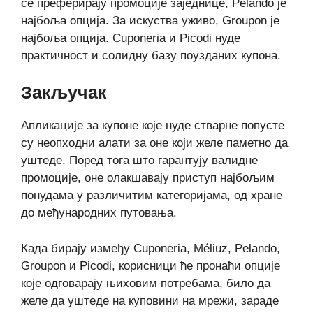
се преферирају промоције заједнице, Pelando је
најбоља опција. За искуства уживо, Groupon је
најбоља опција. Cuponeria и Picodi нуде
практичност и солидну базу поузданих купона.
Закључак
Апликације за купоне које нуде стварне попусте
су неопходни алати за оне који желе паметно да
уштеде. Поред тога што гарантују валидне
промоције, оне олакшавају приступ најбољим
понудама у различитим категоријама, од хране
до међународних путовања.
Када бирају између Cuponeria, Méliuz, Pelando,
Groupon и Picodi, корисници ће пронаћи опције
које одговарају њиховим потребама, било да
желе да уштеде на куповини на мрежи, зараде