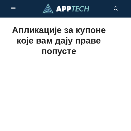
Пређи
Мени
на
садржај
Апликације за купоне
које вам дају праве
попусте