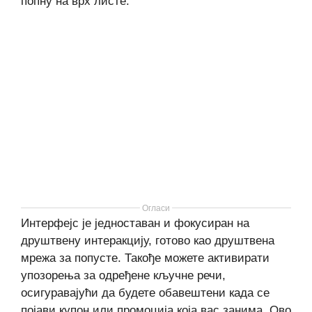
попну на врх листе.
Огласи
Интерфејс је једноставан и фокусиран на
друштвену интеракцију, готово као друштвена
мрежа за попусте. Такође можете активирати
упозорења за одређене кључне речи,
осигуравајући да будете обавештени када се
појави купон или промоција која вас занима. Ово