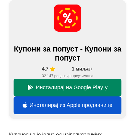
Купони за попуст - Купони за
попуст
4,7
1 миља+
32.147 рецензија
преузимања
Инсталирај на Google Play-у
Инсталирај из Apple продавнице
Купонерија је једна од најпопуларнијих