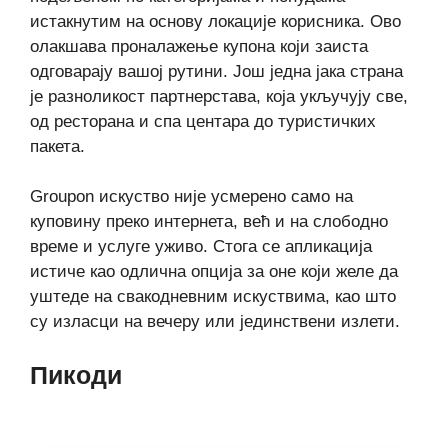
истакнутим на основу локације корисника. Ово
олакшава проналажење купона који заиста
одговарају вашој рутини. Још једна јака страна
је разноликост партнерстава, која укључују све,
од ресторана и спа центара до туристичких
пакета.
Groupon искуство није усмерено само на
куповину преко интернета, већ и на слободно
време и услуге уживо. Стога се апликација
истиче као одлична опција за оне који желе да
уштеде на свакодневним искуствима, као што
су изласци на вечеру или јединствени излети.
Пикоди