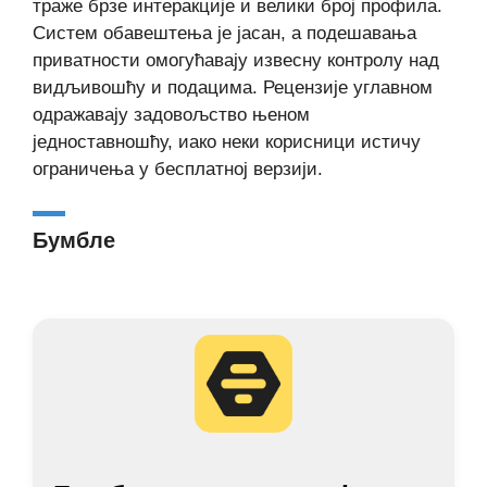
траже брзе интеракције и велики број профила.
Систем обавештења је јасан, а подешавања
приватности омогућавају извесну контролу над
видљивошћу и подацима. Рецензије углавном
одражавају задовољство њеном
једноставношћу, иако неки корисници истичу
ограничења у бесплатној верзији.
Бумбле