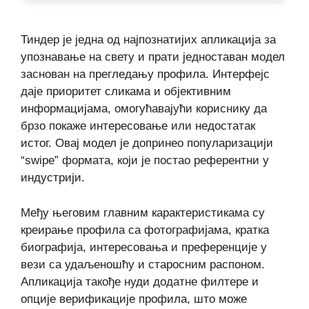
Тиндер је једна од најпознатијих апликација за
упознавање на свету и прати једноставан модел
заснован на прегледању профила. Интерфејс
даје приоритет сликама и објективним
информацијама, омогућавајући кориснику да
брзо покаже интересовање или недостатак
истог. Овај модел је допринео популаризацији
“swipe” формата, који је постао референтни у
индустрији.
Међу његовим главним карактеристикама су
креирање профила са фотографијама, кратка
биографија, интересовања и преференције у
вези са удаљеношћу и старосним распоном.
Апликација такође нуди додатне филтере и
опције верификације профила, што може