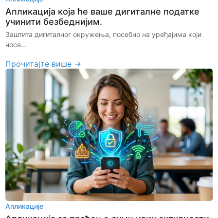
Апликација која ће ваше дигиталне податке
учинити безбеднијим.
Заштита дигиталног окружења, посебно на уређајима који
носе...
Прочитајте више →
Апликације