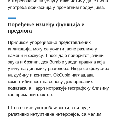
интересовање за услугу, иако истичу да је њена
употреба ефикаснија у прометним подручјима.
Поређење између функција и
предлога
Приликом упоређивања представљених
апликација, могу се уочити јасне разлике у
намени и фокусу. Tinder даје приоритет јачини
звука и брзини, док Bumble уводи правила која
утичу на динамику разговора. Hinge се фокусира
на дубину и контекст, OkCupid наглашава
компатибилност на основу декларисаних
података, а Happn истражује географску близину
као примарни фактор.
Што се тиче употребљивости, сви нуде
релативно интуитивне интерфејсе, са малим