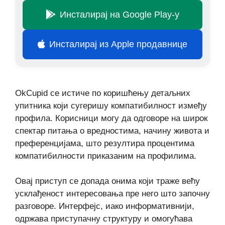
Инсталирај на Google Play-у
Инсталирај из Apple продавнице
OkCupid се истиче по коришћењу детаљних
упитника који сугеришу компатибилност између
профила. Корисници могу да одговоре на широк
спектар питања о вредностима, начину живота и
преференцијама, што резултира процентима
компатибилности приказаним на профилима.
Овај приступ се допада онима који траже већу
усклађеност интересовања пре него што започну
разговоре. Интерфејс, иако информативнији,
одржава приступачну структуру и омогућава