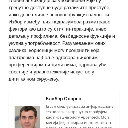
Главне апликације за упознавање које су
тренутно доступне нуде различите приступе,
иако деле сличне основне функционалности.
Избор између њих подразумева разматрање
фактора као што су стил интеракције, ниво
детаља у профилима, безбедносне функције и
укупна употребљивост. Разумевањем ових
разлика, корисници могу проценити која
платформа најбоље одговара њиховим
преференцијама и циљевима, одржавајући
свесније и уравнотеженије искуство у
дигиталном окружењу.
Клебер Соарес
Ја сам специјалиста за информационе
технологије и тренутно сарађујем
као писац на блогу Appsntech. Моја
мисија је да креирам информативан
и занимљив садржај за вас, доносећи