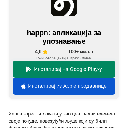
happn: апликација за
упознавање
4,6
100+ миља
1.544.292 рецензија
преузимања
Инсталирај на Google Play-у
Инсталирај из Apple продавнице
Хеппн користи локацију као централни елемент
своје понуде, повезујући људе који су били