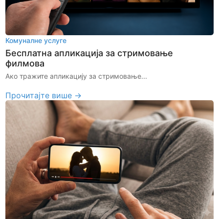
Комуналне услуге
Бесплатна апликација за стримовање
филмова
Ако тражите апликацију за стримовање...
Прочитајте више →