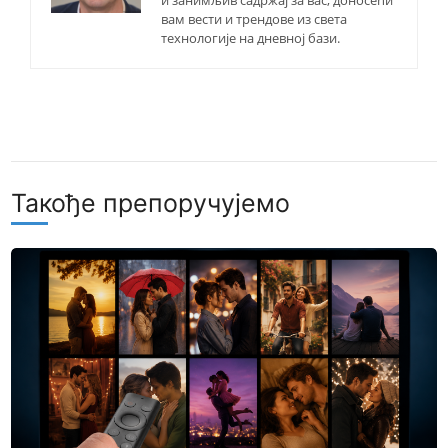
вам вести и трендове из света
технологије на дневној бази.
Такође препоручујемо