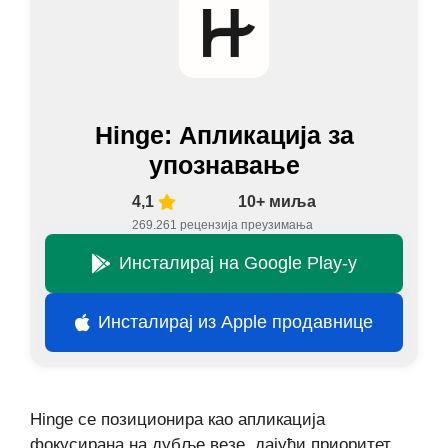
Hinge: Апликација за
упознавање
4,1
10+ миља
269.261 рецензија
преузимања
Инсталирај на Google Play-у
Инсталирај из Apple продавнице
Hinge се позиционира као апликација
фокусирана на дубље везе, дајући приоритет