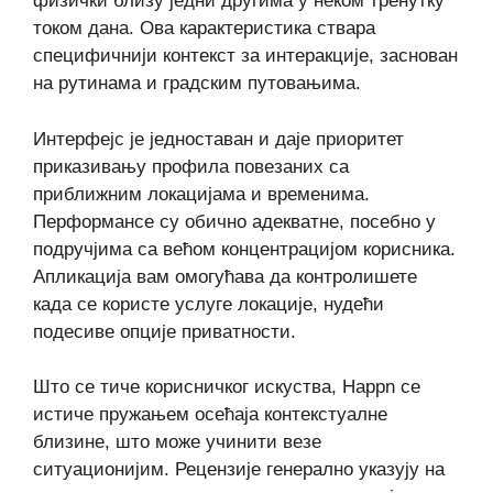
физички близу једни другима у неком тренутку
током дана. Ова карактеристика ствара
специфичнији контекст за интеракције, заснован
на рутинама и градским путовањима.
Интерфејс је једноставан и даје приоритет
приказивању профила повезаних са
приближним локацијама и временима.
Перформансе су обично адекватне, посебно у
подручјима са већом концентрацијом корисника.
Апликација вам омогућава да контролишете
када се користе услуге локације, нудећи
подесиве опције приватности.
Што се тиче корисничког искуства, Happn се
истиче пружањем осећаја контекстуалне
близине, што може учинити везе
ситуационијим. Рецензије генерално указују на