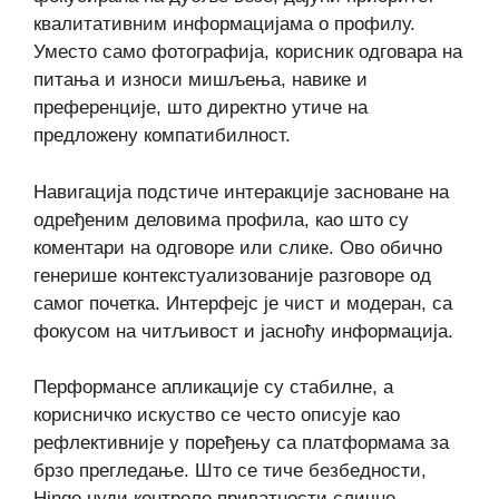
квалитативним информацијама о профилу.
Уместо само фотографија, корисник одговара на
питања и износи мишљења, навике и
преференције, што директно утиче на
предложену компатибилност.
Навигација подстиче интеракције засноване на
одређеним деловима профила, као што су
коментари на одговоре или слике. Ово обично
генерише контекстуализованије разговоре од
самог почетка. Интерфејс је чист и модеран, са
фокусом на читљивост и јасноћу информација.
Перформансе апликације су стабилне, а
корисничко искуство се често описује као
рефлективније у поређењу са платформама за
брзо прегледање. Што се тиче безбедности,
Hinge нуди контроле приватности сличне