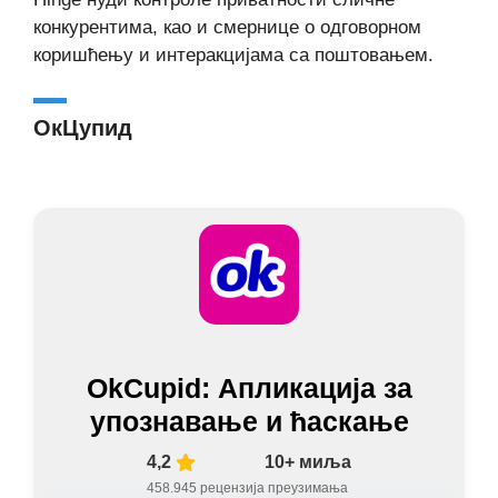
конкурентима, као и смернице о одговорном
коришћењу и интеракцијама са поштовањем.
ОкЦупид
OkCupid: Апликација за
упознавање и ћаскање
4,2
10+ миља
458.945 рецензија
преузимања