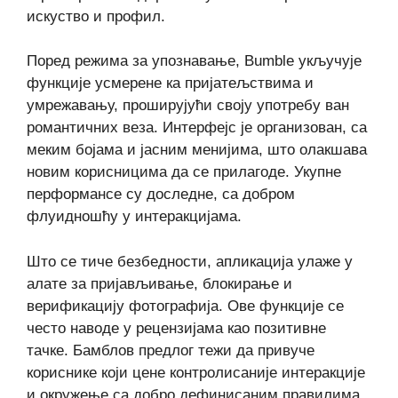
искуство и профил.
Поред режима за упознавање, Bumble укључује
функције усмерене ка пријатељствима и
умрежавању, проширујући своју употребу ван
романтичних веза. Интерфејс је организован, са
меким бојама и јасним менијима, што олакшава
новим корисницима да се прилагоде. Укупне
перформансе су доследне, са добром
флуидношћу у интеракцијама.
Што се тиче безбедности, апликација улаже у
алате за пријављивање, блокирање и
верификацију фотографија. Ове функције се
често наводе у рецензијама као позитивне
тачке. Бамблов предлог тежи да привуче
кориснике који цене контролисаније интеракције
и окружење са добро дефинисаним правилима.