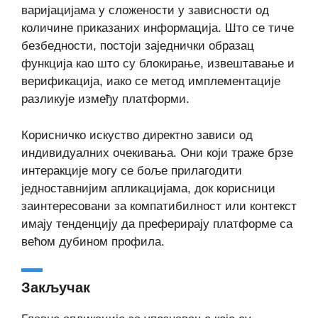
варијацијама у сложености у зависности од
количине приказаних информација. Што се тиче
безбедности, постоји заједнички образац
функција као што су блокирање, извештавање и
верификација, иако се метод имплементације
разликује између платформи.
Корисничко искуство директно зависи од
индивидуалних очекивања. Они који траже брзе
интеракције могу се боље прилагодити
једноставнијим апликацијама, док корисници
заинтересовани за компатибилност или контекст
имају тенденцију да преферирају платформе са
већом дубином профила.
Закључак