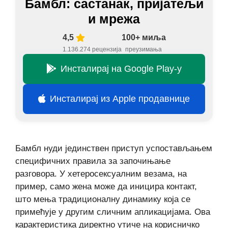
Бамбл: састанак, пријатељи
и мрежа
4,5
100+ миља
1.136.274 рецензија
преузимања
Инсталирај на Google Play-у
Инсталирај из Apple продавнице
Бамбл нуди јединствен приступ успостављањем
специфичних правила за започињање
разговора. У хетеросексуалним везама, на
пример, само жена може да иницира контакт,
што мења традиционалну динамику која се
примећује у другим сличним апликацијама. Ова
карактеристика директно утиче на корисничко