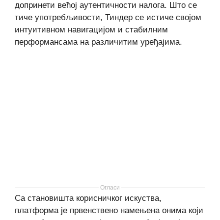
допринети већој аутентичности налога. Што се
тиче употребљивости, Тиндер се истиче својом
интуитивном навигацијом и стабилним
перформансама на различитим уређајима.
Огласи
Са становишта корисничког искуства,
платформа је првенствено намењена онима који