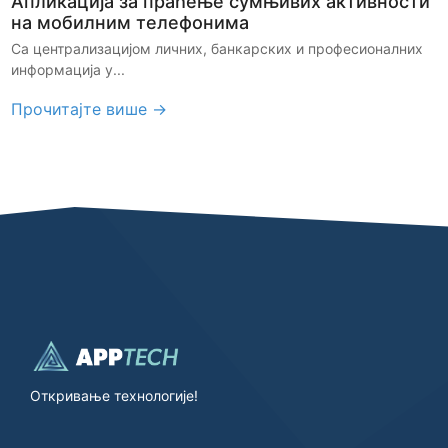
Апликација за праћење сумњивих активности
на мобилним телефонима
Са централизацијом личних, банкарских и професионалних
информација у...
Прочитајте више →
Откривање технологије!