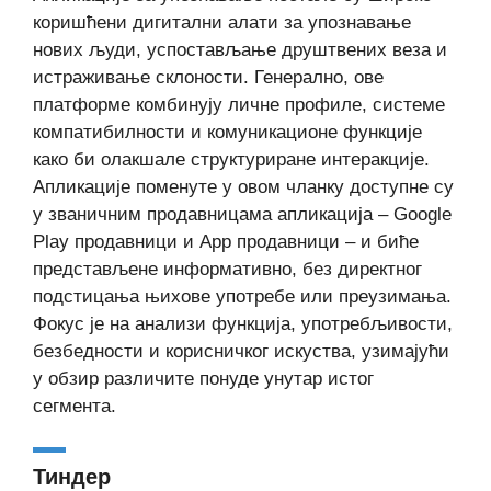
коришћени дигитални алати за упознавање
нових људи, успостављање друштвених веза и
истраживање склоности. Генерално, ове
платформе комбинују личне профиле, системе
компатибилности и комуникационе функције
како би олакшале структуриране интеракције.
Апликације поменуте у овом чланку доступне су
у званичним продавницама апликација – Google
Play продавници и App продавници – и биће
представљене информативно, без директног
подстицања њихове употребе или преузимања.
Фокус је на анализи функција, употребљивости,
безбедности и корисничког искуства, узимајући
у обзир различите понуде унутар истог
сегмента.
Тиндер