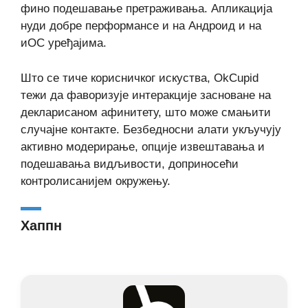
фино подешавање претраживања. Апликација
нуди добре перформансе и на Андроид и на
иОС уређајима.
Што се тиче корисничког искуства, OkCupid
тежи да фаворизује интеракције засноване на
декларисаном афинитету, што може смањити
случајне контакте. Безбедносни алати укључују
активно модерирање, опције извештавања и
подешавања видљивости, доприносећи
контролисанијем окружењу.
Хаппн