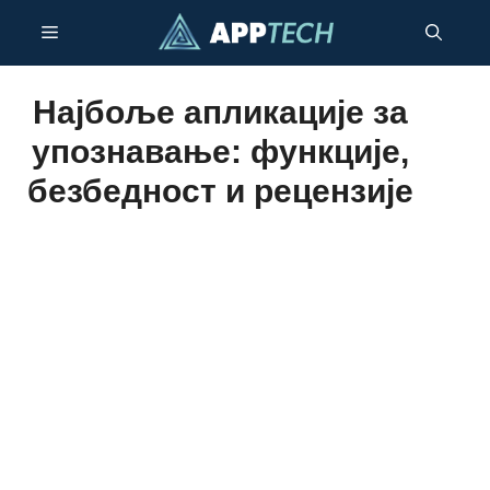
Пређи
Мени
на
садржај
Најбоље апликације за
упознавање: функције,
безбедност и рецензије