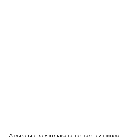
Апликације за упознавање постале су широко