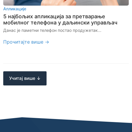
Апликације
5 најбољих апликација за претварање
мобилног телефона у даљински управљач
Данас је паметни телефон постао продужетак...
Прочитајте више →
Учитај више ↓