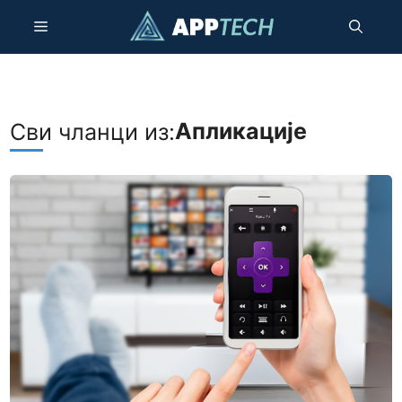
Пређи
Мени
на
садржај
Апликације
Сви чланци из: