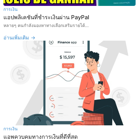
การเงิน
แอปพลิเคชันที่ชำระเงินผ่าน PayPal
หลายๆ คนกำลังมองหาทางเลือกเสริมรายได้...
อ่านเพิ่มเติม →
การเงิน
แอพควบคุมทางการเงินที่ดีที่สุด