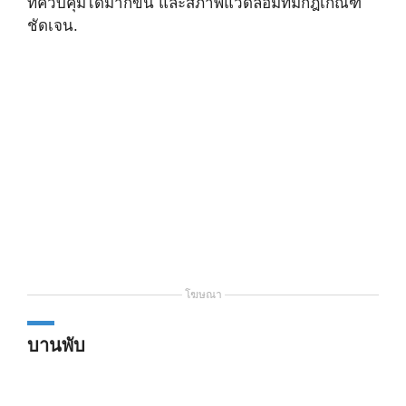
ที่ควบคุมได้มากขึ้น และสภาพแวดล้อมที่มีกฎเกณฑ์
ชัดเจน.
โฆษณา
บานพับ