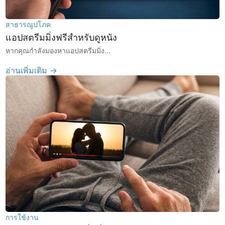
สาธารณูปโภค
แอปสตรีมมิ่งฟรีสำหรับดูหนัง
หากคุณกำลังมองหาแอปสตรีมมิ่ง...
อ่านเพิ่มเติม →
การใช้งาน