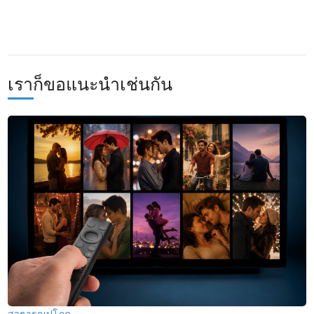
เราก็ขอแนะนำเช่นกัน
สาธารณูปโภค