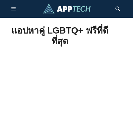
ข้าม
เมนู
ไป
ยัง
เนื้อหา
แอปหาคู่ LGBTQ+ ฟรีที่ดี
ที่สุด