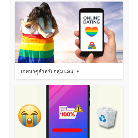
แอพหาคู่สำหรับกลุ่ม LGBT+