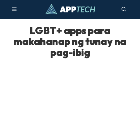
Lumaktaw
Menu
sa
nilalaman
LGBT+ apps para
makahanap ng tunay na
pag-ibig