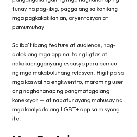
tunay na pag-ibig, paggalang sa kanilang
mga pagkakakilanlan, oryentasyon at
pamumuhay.
Sa iba't ibang feature at audience, nag-
aalok ang mga app na ito ng ligtas at
nakakaengganyang espasyo para bumuo
ng mga makabuluhang relasyon. Higit pa sa
mga kaswal na engkwentro, maraming user
ang naghahanap ng pangmatagalang
koneksyon — at napatunayang mahusay na
mga kaalyado ang LGBT+ app sa misyong
ito.