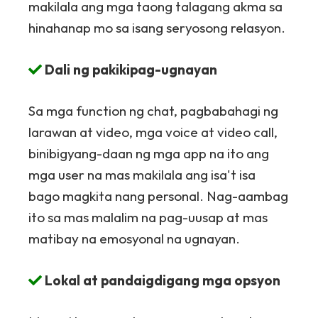
makilala ang mga taong talagang akma sa
hinahanap mo sa isang seryosong relasyon.
Dali ng pakikipag-ugnayan
Sa mga function ng chat, pagbabahagi ng
larawan at video, mga voice at video call,
binibigyang-daan ng mga app na ito ang
mga user na mas makilala ang isa't isa
bago magkita nang personal. Nag-aambag
ito sa mas malalim na pag-uusap at mas
matibay na emosyonal na ugnayan.
Lokal at pandaigdigang mga opsyon