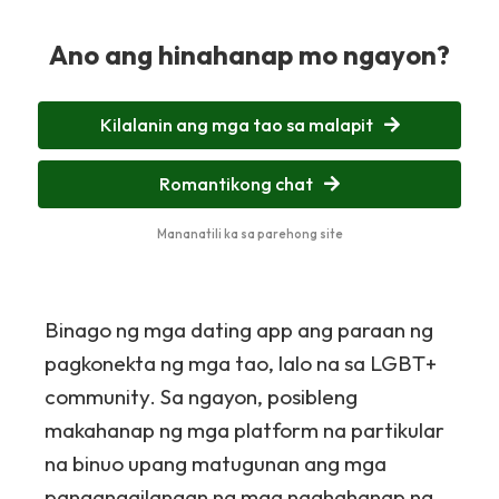
Ano ang hinahanap mo ngayon?
Kilalanin ang mga tao sa malapit
Romantikong chat
Mananatili ka sa parehong site
Binago ng mga dating app ang paraan ng
pagkonekta ng mga tao, lalo na sa LGBT+
community. Sa ngayon, posibleng
makahanap ng mga platform na partikular
na binuo upang matugunan ang mga
pangangailangan ng mga naghahanap ng