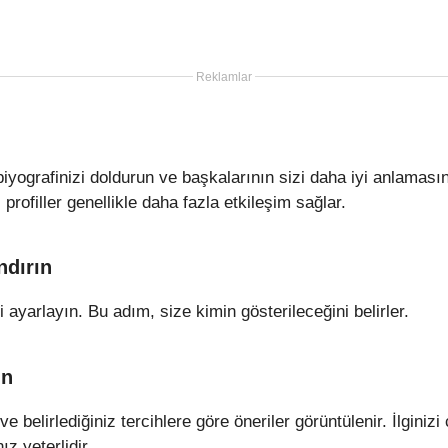
Reklamlar
 biyografinizi doldurun ve başkalarının sizi daha iyi anlamas
 profiller genellikle daha fazla etkileşim sağlar.
ndırın
i ayarlayın. Bu adım, size kimin gösterileceğini belirler.
in
 belirlediğiniz tercihlere göre öneriler görüntülenir. İlginiz
z yeterlidir.