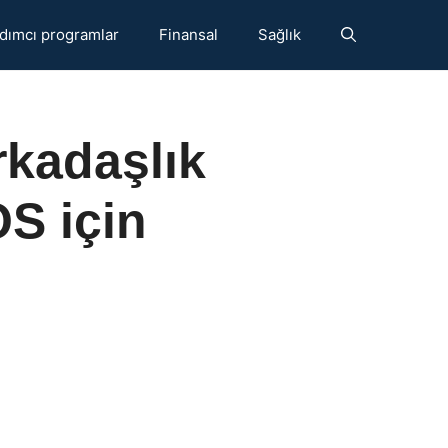
dımcı programlar
Finansal
Sağlık
rkadaşlık
S için