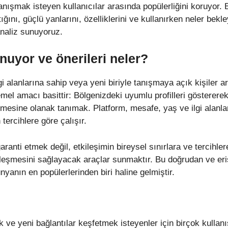
tanışmak isteyen kullanıcılar arasında popülerliğini koruyor.
ğını, güçlü yanlarını, özelliklerini ve kullanırken neler bekl
 analiz sunuyoruz.
nuyor ve önerileri neler?
lgi alanlarına sahip veya yeni biriyle tanışmaya açık kişiler 
emel amacı basittir: Bölgenizdeki uyumlu profilleri göstererek
esine olanak tanımak. Platform, mesafe, yaş ve ilgi alanları
 tercihlere göre çalışır.
garanti etmek değil, etkileşimin bireysel sınırlara ve tercihle
kleşmesini sağlayacak araçlar sunmaktır. Bu doğrudan ve eriş
anın en popülerlerinden biri haline gelmiştir.
 ve yeni bağlantılar keşfetmek isteyenler için birçok kullanı