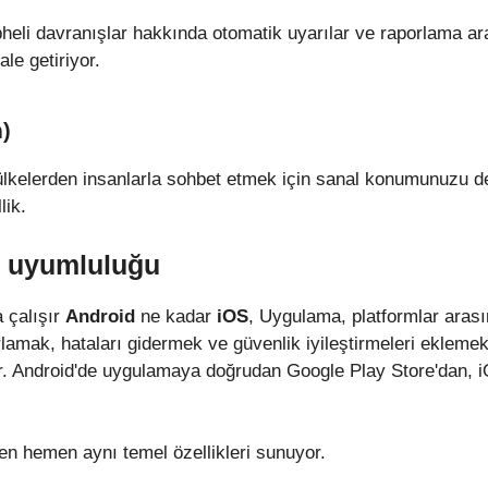
eli davranışlar hakkında otomatik uyarılar ve raporlama araç
le getiriyor.
)
ülkelerden insanlarla sohbet etmek için sanal konumunuzu d
lik.
S uyumluluğu
a çalışır
Android
ne kadar
iOS
, Uygulama, platformlar aras
amak, hataları gidermek ve güvenlik iyileştirmeleri eklemek 
r. Android'de uygulamaya doğrudan Google Play Store'dan, i
en hemen aynı temel özellikleri sunuyor.