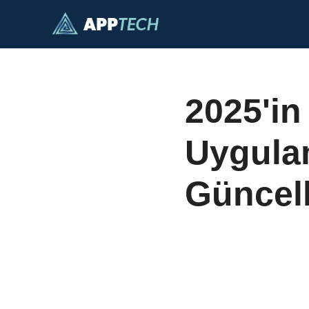
İçeriğe
geç
2025'in
Uygulam
Güncel