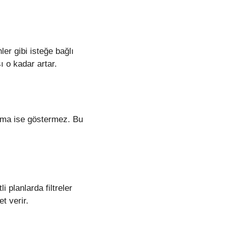
hler gibi isteğe bağlı
ı o kadar artar.
ırma ise göstermez. Bu
i planlarda filtreler
t verir.