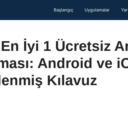
Başlangıç
Uygulamalar
Yar
 En İyi 1 Ücretsiz A
ası: Android ve iO
lenmiş Kılavuz