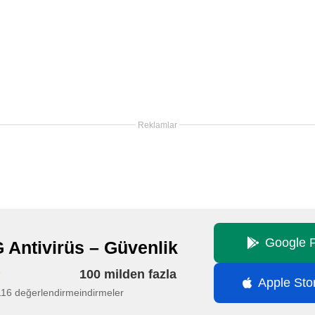
Reklamlar
Google P
 Antivirüs – Güvenlik
100 milden fazla
Apple Sto
116 değerlendirme
indirmeler