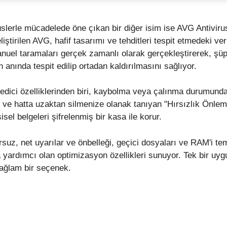
üslerle mücadelede öne çıkan bir diğer isim ise AVG Antivirus
liştirilen AVG, hafif tasarımı ve tehditleri tespit etmedeki veri
nuel taramaları gerçek zamanlı olarak gerçekleştirerek, şüph
nında tespit edilip ortadan kaldırılmasını sağlıyor.
edici özelliklerinden biri, kaybolma veya çalınma durumunda
e ve hatta uzaktan silmenize olanak tanıyan "Hırsızlık Önlem
şisel belgeleri şifrelenmiş bir kasa ile korur.
suz, net uyarılar ve önbelleği, geçici dosyaları ve RAM'i te
 yardımcı olan optimizasyon özellikleri sunuyor. Tek bir uy
sağlam bir seçenek.