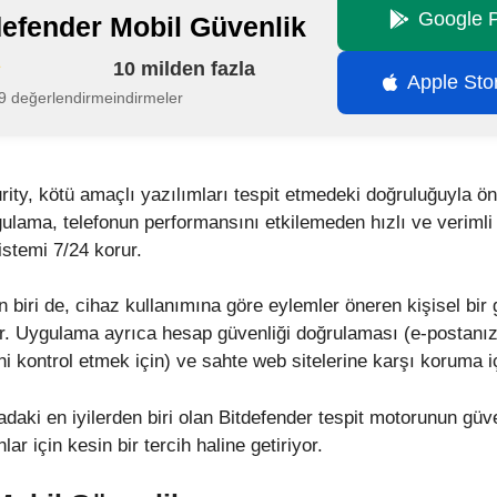
Google P
defender Mobil Güvenlik
10 milden fazla
Apple Sto
9 değerlendirme
indirmeler
ity, kötü amaçlı yazılımları tespit etmedeki doğruluğuyla ön
lama, telefonun performansını etkilemeden hızlı ve verimli t
istemi 7/24 korur.
n biri de, cihaz kullanımına göre eylemler öneren kişisel bir 
r. Uygulama ayrıca hesap güvenliği doğrulaması (e-postanızın
ni kontrol etmek için) ve sahte web sitelerine karşı koruma iç
aki en iyilerden biri olan Bitdefender tespit motorunun güve
r için kesin bir tercih haline getiriyor.