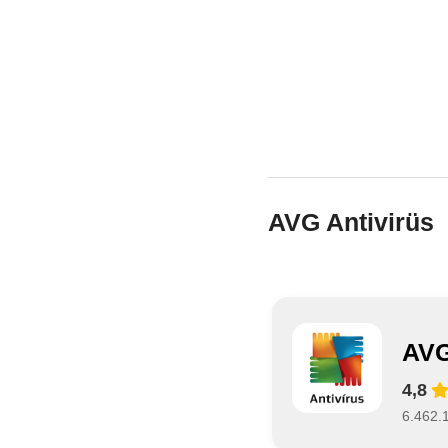
AVG Antivirüs
AVG
4,8
6.462.