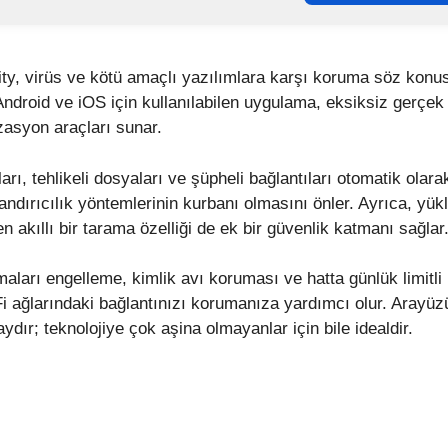
ity, virüs ve kötü amaçlı yazılımlara karşı koruma söz konu
 Android ve iOS için kullanılabilen uygulama, eksiksiz gerç
izasyon araçları sunar.
rı, tehlikeli dosyaları ve şüpheli bağlantıları otomatik olara
landırıcılık yöntemlerinin kurbanı olmasını önler. Ayrıca, yü
n akıllı bir tarama özelliği de ek bir güvenlik katmanı sağlar
ları engelleme, kimlik avı koruması ve hatta günlük limitli
i ağlarındaki bağlantınızı korumanıza yardımcı olur. Arayüzü
ydır; teknolojiye çok aşina olmayanlar için bile idealdir.