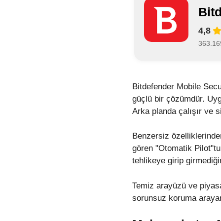
Bit
4,8
363.16
Bitdefender Mobile Secur
güçlü bir çözümdür. Uygu
Arka planda çalışır ve s
Benzersiz özelliklerinde
gören "Otomatik Pilot"tu
tehlikeye girip girmediği
Temiz arayüzü ve piyasad
sorunsuz koruma arayanla