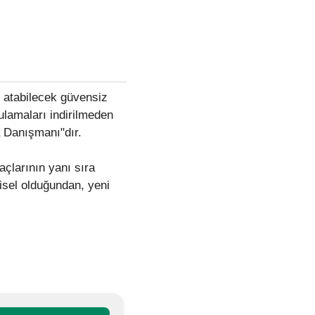
ye atabilecek güvensiz
gulamaları indirilmeden
a Danışmanı"dır.
açlarının yanı sıra
isel olduğundan, yeni