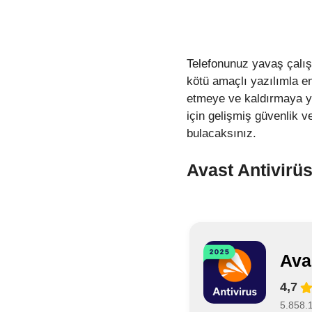
Telefonunuz yavaş çalışı
kötü amaçlı yazılımla en
etmeye ve kaldırmaya ya
için gelişmiş güvenlik 
bulacaksınız.
Avast Antivirü
Ava
4,7
5.858.