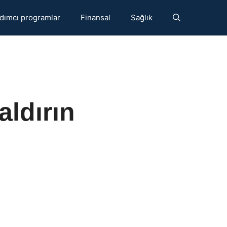
dımcı programlar
Finansal
Sağlık
aldırın