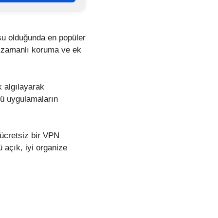
su olduğunda en popüler
ek zamanlı koruma ve ek
k algılayarak
klü uygulamaların
.
 ücretsiz bir VPN
 açık, iyi organize