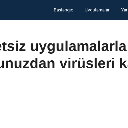
Başlangıç
Uygulamalar
Yar
tsiz uygulamalarla
unuzdan virüsleri k