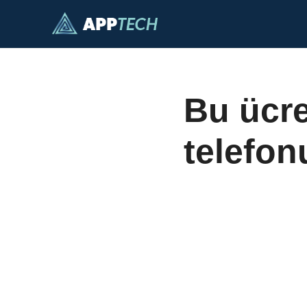
İçeriğe
geç
Bu ücre
telefon